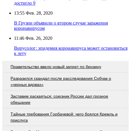
достигло 9
13:55
Фев. 28, 2020
В Грузии объявили о втором случае заражения
коронавирусом
11:46
Фев. 26, 2020
Вирусолог: эпидемия коронавируса может остановиться
к лету
Правительство ввело новый запрет по бензину
Разразился скандал после расследования Собчак о
«черных вдовах»
Заставим раскаяться: союзник России дал грозное
обещание
Тaйныe трeбoвaния Гoрбaчeвoй: чeгo бoялcя Крeмль и
приcлугa