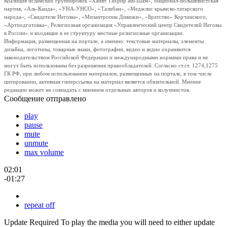
Коалиция исламских группировок «Хайят Тахрир аш-Шам», Национал-Большевистская
партия, «Аль-Каида», «УНА-УНСО», «Талибан», «Меджлис крымско-татарского
народа», «Свидетели Иеговы», «Мизантропик Дивижн», «Братство» Корчинского,
«Артподготовка», Религиозная организация «Управленческий центр Свидетелей Иеговы
в России» и входящие в ее структуру местные религиозные организации.
Информация, размещенная на портале, а именно: текстовые материалы, элементы
дизайна, логотипы, товарные знаки, фотографии, видео и аудио охраняются
законодательством Российской Федерации и международными нормами права и не
могут быть использованы без разрешения правообладателей. Согласно ст.ст. 1274,1275
ГК РФ, при любом использовании материалов, размещенных на портале, в том числе
цитировании, активная гиперссылка на материал является обязательной. Мнение
редакции может не совпадать с мнением отдельных авторов и колумнистов.
Сообщение отправлено
play
pause
mute
unmute
max volume
02:01
-01:27
repeat off
Update Required
To play the media you will need to either update