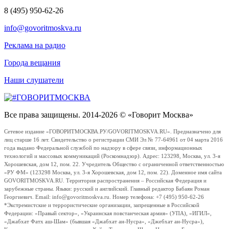
8 (495) 950-62-26
info@govoritmoskva.ru
Реклама на радио
Города вещания
Наши слушатели
Все права защищены. 2014-2026 © «Говорит Москва»
Сетевое издание «ГОВОРИТМОСКВА.РУ/GOVORITMOSKVA.RU». Предназначено для
лиц старше 16 лет. Свидетельство о регистрации СМИ Эл № 77-64961 от 04 марта 2016
года выдано Федеральной службой по надзору в сфере связи, информационных
технологий и массовых коммуникаций (Роскомнадзор). Адрес: 123298, Москва, ул. 3-я
Хорошевская, дом 12, пом. 22. Учредитель Общество с ограниченной ответственностью
«РУ ФМ» (123298 Москва, ул. 3-я Хорошевская, дом 12, пом. 22). Доменное имя сайта
GOVORITMOSKVA.RU. Территория распространения – Российская Федерация и
зарубежные страны. Языки: русский и английский. Главный редактор Бабаян Роман
Георгиевич. Email: info@govoritmoskva.ru. Номер телефона: +7 (495) 950-62-26
*Экстремистские и террористические организации, запрещенные в Российской
Федерации: «Правый сектор», «Украинская повстанческая армия» (УПА), «ИГИЛ»,
«Джабхат Фатх аш-Шам» (бывшая «Джабхат ан-Нусра», «Джебхат ан-Нусра»),