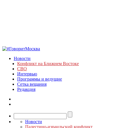
Новости
Конфликт на Ближнем Востоке
СВО
Интервью
Программы и ведущие
Сетка вещания
Редакция
Новости
Палестино-израильский конфликт