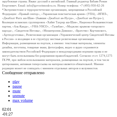
зарубежные страны. Языки: русский и английский. Главный редактор Бабаян Роман
Георгиевич. Email: info@govoritmoskva.ru. Номер телефона: +7 (495) 950-62-26
*Экстремистские и террористические организации, запрещенные в Российской
Федерации: «Правый сектор», «Украинская повстанческая армия» (УПА), «ИГИЛ»,
«Джабхат Фатх аш-Шам» (бывшая «Джабхат ан-Нусра», «Джебхат ан-Нусра»),
Коалиция исламских группировок «Хайят Тахрир аш-Шам», Национал-Большевистская
партия, «Аль-Каида», «УНА-УНСО», «Талибан», «Меджлис крымско-татарского
народа», «Свидетели Иеговы», «Мизантропик Дивижн», «Братство» Корчинского,
«Артподготовка», Религиозная организация «Управленческий центр Свидетелей Иеговы
в России» и входящие в ее структуру местные религиозные организации.
Информация, размещенная на портале, а именно: текстовые материалы, элементы
дизайна, логотипы, товарные знаки, фотографии, видео и аудио охраняются
законодательством Российской Федерации и международными нормами права и не
могут быть использованы без разрешения правообладателей. Согласно ст.ст. 1274,1275
ГК РФ, при любом использовании материалов, размещенных на портале, в том числе
цитировании, активная гиперссылка на материал является обязательной. Мнение
редакции может не совпадать с мнением отдельных авторов и колумнистов.
Сообщение отправлено
play
pause
mute
unmute
max volume
02:01
-01:27