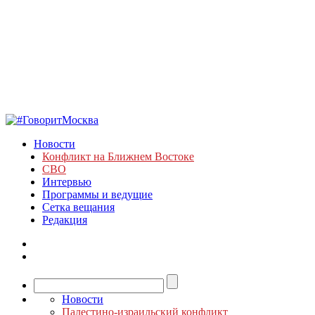
Новости
Конфликт на Ближнем Востоке
СВО
Интервью
Программы и ведущие
Сетка вещания
Редакция
Новости
Палестино-израильский конфликт