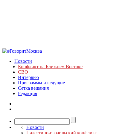
Новости
Конфликт на Ближнем Востоке
СВО
Интервью
Программы и ведущие
Сетка вещания
Редакция
Новости
Палестино-израильский конфликт