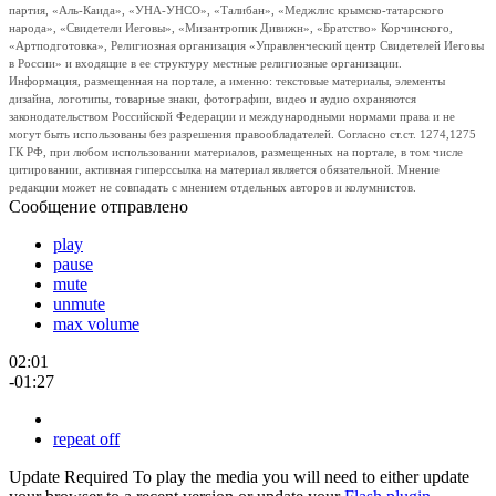
партия, «Аль-Каида», «УНА-УНСО», «Талибан», «Меджлис крымско-татарского
народа», «Свидетели Иеговы», «Мизантропик Дивижн», «Братство» Корчинского,
«Артподготовка», Религиозная организация «Управленческий центр Свидетелей Иеговы
в России» и входящие в ее структуру местные религиозные организации.
Информация, размещенная на портале, а именно: текстовые материалы, элементы
дизайна, логотипы, товарные знаки, фотографии, видео и аудио охраняются
законодательством Российской Федерации и международными нормами права и не
могут быть использованы без разрешения правообладателей. Согласно ст.ст. 1274,1275
ГК РФ, при любом использовании материалов, размещенных на портале, в том числе
цитировании, активная гиперссылка на материал является обязательной. Мнение
редакции может не совпадать с мнением отдельных авторов и колумнистов.
Сообщение отправлено
play
pause
mute
unmute
max volume
02:01
-01:27
repeat off
Update Required
To play the media you will need to either update