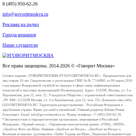
8 (495) 950-62-26
info@govoritmoskva.ru
Реклама на радио
Города вещания
Наши слушатели
Все права защищены. 2014-2026 © «Говорит Москва»
Сетевое издание «ГОВОРИТМОСКВА.РУ/GOVORITMOSKVA.RU». Предназначено для
лиц старше 16 лет. Свидетельство о регистрации СМИ Эл № 77-64961 от 04 марта 2016
года выдано Федеральной службой по надзору в сфере связи, информационных
технологий и массовых коммуникаций (Роскомнадзор). Адрес: 123298, Москва, ул. 3-я
Хорошевская, дом 12, пом. 22. Учредитель Общество с ограниченной ответственностью
«РУ ФМ» (123298 Москва, ул. 3-я Хорошевская, дом 12, пом. 22). Доменное имя сайта
GOVORITMOSKVA.RU. Территория распространения – Российская Федерация и
зарубежные страны. Языки: русский и английский. Главный редактор Бабаян Роман
Георгиевич. Email: info@govoritmoskva.ru. Номер телефона: +7 (495) 950-62-26
*Экстремистские и террористические организации, запрещенные в Российской
Федерации: «Правый сектор», «Украинская повстанческая армия» (УПА), «ИГИЛ»,
«Джабхат Фатх аш-Шам» (бывшая «Джабхат ан-Нусра», «Джебхат ан-Нусра»),
Коалиция исламских группировок «Хайят Тахрир аш-Шам», Национал-Большевистская