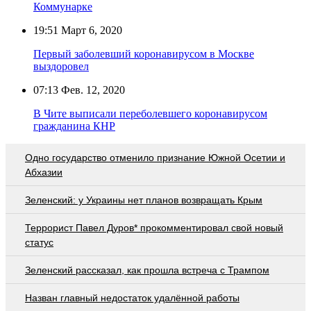
Коммунарке
19:51
Март 6, 2020
Первый заболевший коронавирусом в Москве
выздоровел
07:13
Фев. 12, 2020
В Чите выписали переболевшего коронавирусом
гражданина КНР
Одно государство отменило признание Южной Осетии и
Абхазии
Зеленский: у Украины нет планов возвращать Крым
Террорист Павел Дуров* прокомментировал свой новый
статус
Зеленский рассказал, как прошла встреча с Трампом
Назван главный недостаток удалённой работы