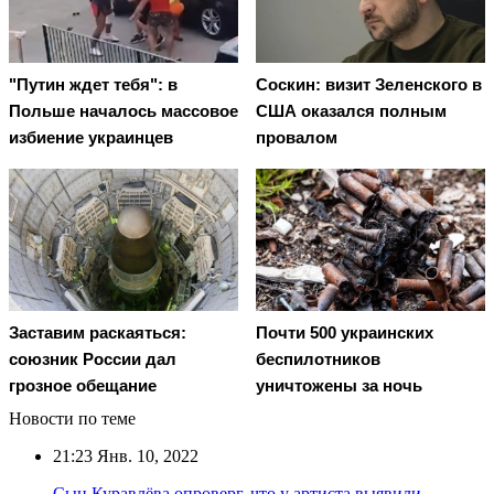
"Путин ждет тебя": в
Соскин: визит Зеленского в
Польше началось массовое
США оказался полным
избиение украинцев
провалом
Заставим раскаяться:
Почти 500 украинских
союзник России дал
беспилотников
грозное обещание
уничтожены за ночь
Новости по теме
21:23
Янв. 10, 2022
Сын Куравлёва опроверг, что у артиста выявили