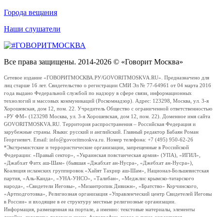
Города вещания
Наши слушатели
Все права защищены. 2014-2026 © «Говорит Москва»
Сетевое издание «ГОВОРИТМОСКВА.РУ/GOVORITMOSKVA.RU». Предназначено для
лиц старше 16 лет. Свидетельство о регистрации СМИ Эл № 77-64961 от 04 марта 2016
года выдано Федеральной службой по надзору в сфере связи, информационных
технологий и массовых коммуникаций (Роскомнадзор). Адрес: 123298, Москва, ул. 3-я
Хорошевская, дом 12, пом. 22. Учредитель Общество с ограниченной ответственностью
«РУ ФМ» (123298 Москва, ул. 3-я Хорошевская, дом 12, пом. 22). Доменное имя сайта
GOVORITMOSKVA.RU. Территория распространения – Российская Федерация и
зарубежные страны. Языки: русский и английский. Главный редактор Бабаян Роман
Георгиевич. Email: info@govoritmoskva.ru. Номер телефона: +7 (495) 950-62-26
*Экстремистские и террористические организации, запрещенные в Российской
Федерации: «Правый сектор», «Украинская повстанческая армия» (УПА), «ИГИЛ»,
«Джабхат Фатх аш-Шам» (бывшая «Джабхат ан-Нусра», «Джебхат ан-Нусра»),
Коалиция исламских группировок «Хайят Тахрир аш-Шам», Национал-Большевистская
партия, «Аль-Каида», «УНА-УНСО», «Талибан», «Меджлис крымско-татарского
народа», «Свидетели Иеговы», «Мизантропик Дивижн», «Братство» Корчинского,
«Артподготовка», Религиозная организация «Управленческий центр Свидетелей Иеговы
в России» и входящие в ее структуру местные религиозные организации.
Информация, размещенная на портале, а именно: текстовые материалы, элементы