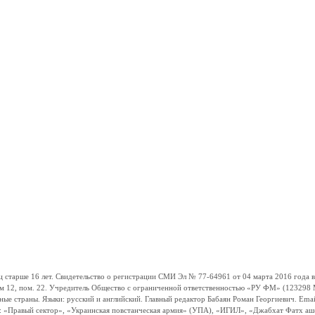
ше 16 лет. Свидетельство о регистрации СМИ Эл № 77-64961 от 04 марта 2016 года вы
ом 12, пом. 22. Учредитель Общество с ограниченной ответственностью «РУ ФМ» (123298 Мо
траны. Языки: русский и английский. Главный редактор Бабаян Роман Георгиевич. Email:
и: «Правый сектор», «Украинская повстанческая армия» (УПА), «ИГИЛ», «Джабхат Фатх а