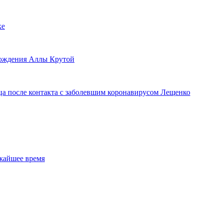
ке
рождения Аллы Крутой
вца после контакта с заболевшим коронавирусом Лещенко
ижайшее время