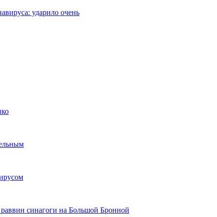
навируса: ударило очень
нко
тельным
вирусом
 раввин синагоги на Большой Бронной