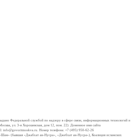
дано Федеральной службой по надзору в сфере связи, информационных технологий и
сква, ул. 3-я Хорошевская, дом 12, пом. 22). Доменное имя сайта
 info@govoritmoskva.ru. Номер телефона: +7 (495) 950-62-26
ш-Шам» (бывшая «Джабхат ан-Нусра», «Джебхат ан-Нусра»), Коалиция исламских