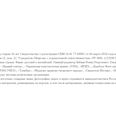
ше 16 лет. Свидетельство о регистрации СМИ Эл № 77-64961 от 04 марта 2016 года вы
ом 12, пом. 22. Учредитель Общество с ограниченной ответственностью «РУ ФМ» (123298 Мо
траны. Языки: русский и английский. Главный редактор Бабаян Роман Георгиевич. Email:
и: «Правый сектор», «Украинская повстанческая армия» (УПА), «ИГИЛ», «Джабхат Фатх а
«УНА-УНСО», «Талибан», «Меджлис крымско-татарского народа», «Свидетели Иеговы», «М
туру местные религиозные организации.
, логотипы, товарные знаки, фотографии, видео и аудио охраняются законодательством Ро
и материалов, размещенных на портале, в том числе цитировании, активная гиперссылка на 