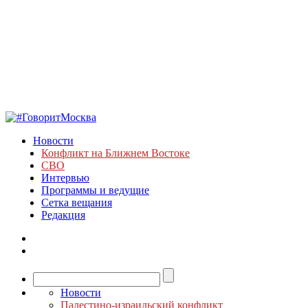
Новости
Конфликт на Ближнем Востоке
СВО
Интервью
Программы и ведущие
Сетка вещания
Редакция
Новости
Палестино-израильский конфликт