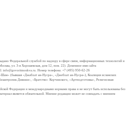
дано Федеральной службой по надзору в сфере связи, информационных технологий и
сква, ул. 3-я Хорошевская, дом 12, пом. 22). Доменное имя сайта
 info@govoritmoskva.ru. Номер телефона: +7 (495) 950-62-26
ш-Шам» (бывшая «Джабхат ан-Нусра», «Джебхат ан-Нусра»), Коалиция исламских
изантропик Дивижн», «Братство» Корчинского, «Артподготовка», Религиозная
ссийской Федерации и международными нормами права и не могут быть использованы без
материал является обязательной. Мнение редакции может не совпадать с мнением