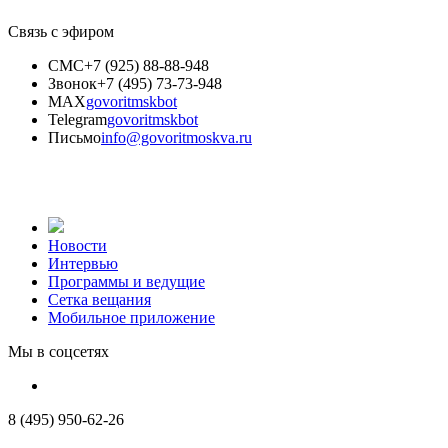
Связь с эфиром
СМС
+7 (925) 88-88-948
Звонок
+7 (495) 73-73-948
MAX
govoritmskbot
Telegram
govoritmskbot
Письмо
info@govoritmoskva.ru
Новости
Интервью
Программы и ведущие
Сетка вещания
Мобильное приложение
Мы в соцсетях
8 (495) 950-62-26