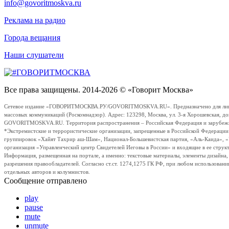
info@govoritmoskva.ru
Реклама на радио
Города вещания
Наши слушатели
Все права защищены. 2014-2026 © «Говорит Москва»
Сетевое издание «ГОВОРИТМОСКВА.РУ/GOVORITMOSKVA.RU». Предназначено для лиц стар
массовых коммуникаций (Роскомнадзор). Адрес: 123298, Москва, ул. 3-я Хорошевская, д
GOVORITMOSKVA.RU. Территория распространения – Российская Федерация и зарубежные с
*Экстремистские и террористические организации, запрещенные в Российской Федераци
группировок «Хайят Тахрир аш-Шам», Национал-Большевистская партия, «Аль-Каида», 
организация «Управленческий центр Свидетелей Иеговы в России» и входящие в ее струк
Информация, размещенная на портале, а именно: текстовые материалы, элементы дизайна
разрешения правообладателей. Согласно ст.ст. 1274,1275 ГК РФ, при любом использовани
отдельных авторов и колумнистов.
Сообщение отправлено
play
pause
mute
unmute