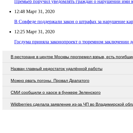
Премьер поручил уведомлять граждан о нарушении ими 
12:48
Март 31, 2020
В Совфеде поддержали закон о штрафах за нарушение ка
12:25
Март 31, 2020
Госдума приняла законопроект о тюремном заключении до
В ресторане в центре Москвы прогремел взрыв, есть погибши
Назван главный недостаток удалённой работы
Можно рвать погоны. Провал Драпатого
СМИ сообщили о хаосе в бункере Зеленского
Wildberries cделала заявление из-за ЧП во Владимирской обл