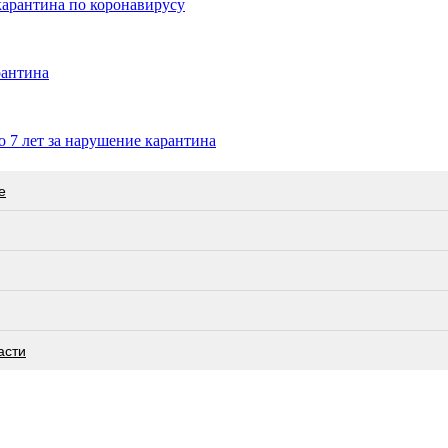
карантина по коронавирусу
рантина
 7 лет за нарушение карантина
е
асти