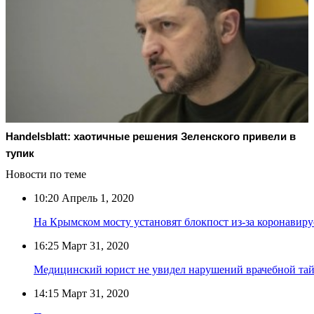
Handelsblatt: хаотичные решения Зеленского привели в
тупик
Новости по теме
10:20
Апрель 1, 2020
На Крымском мосту установят блокпост из-за коронавиру
16:25
Март 31, 2020
Медицинский юрист не увидел нарушений врачебной тай
14:15
Март 31, 2020