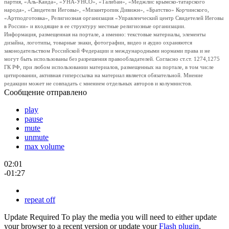
партия, «Аль-Каида», «УНА-УНСО», «Талибан», «Меджлис крымско-татарского
народа», «Свидетели Иеговы», «Мизантропик Дивижн», «Братство» Корчинского,
«Артподготовка», Религиозная организация «Управленческий центр Свидетелей Иеговы
в России» и входящие в ее структуру местные религиозные организации.
Информация, размещенная на портале, а именно: текстовые материалы, элементы
дизайна, логотипы, товарные знаки, фотографии, видео и аудио охраняются
законодательством Российской Федерации и международными нормами права и не
могут быть использованы без разрешения правообладателей. Согласно ст.ст. 1274,1275
ГК РФ, при любом использовании материалов, размещенных на портале, в том числе
цитировании, активная гиперссылка на материал является обязательной. Мнение
редакции может не совпадать с мнением отдельных авторов и колумнистов.
Сообщение отправлено
play
pause
mute
unmute
max volume
02:01
-01:27
repeat off
Update Required
To play the media you will need to either update
your browser to a recent version or update your
Flash plugin
.