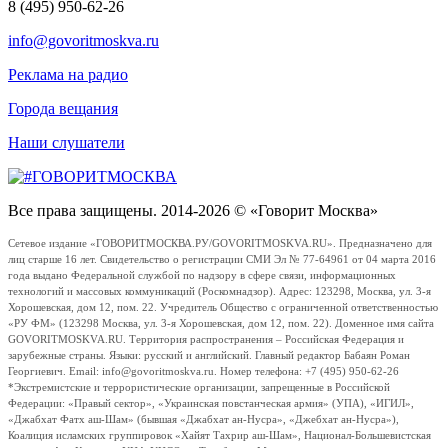
8 (495) 950-62-26
info@govoritmoskva.ru
Реклама на радио
Города вещания
Наши слушатели
Все права защищены. 2014-2026 © «Говорит Москва»
Сетевое издание «ГОВОРИТМОСКВА.РУ/GOVORITMOSKVA.RU». Предназначено для
лиц старше 16 лет. Свидетельство о регистрации СМИ Эл № 77-64961 от 04 марта 2016
года выдано Федеральной службой по надзору в сфере связи, информационных
технологий и массовых коммуникаций (Роскомнадзор). Адрес: 123298, Москва, ул. 3-я
Хорошевская, дом 12, пом. 22. Учредитель Общество с ограниченной ответственностью
«РУ ФМ» (123298 Москва, ул. 3-я Хорошевская, дом 12, пом. 22). Доменное имя сайта
GOVORITMOSKVA.RU. Территория распространения – Российская Федерация и
зарубежные страны. Языки: русский и английский. Главный редактор Бабаян Роман
Георгиевич. Email: info@govoritmoskva.ru. Номер телефона: +7 (495) 950-62-26
*Экстремистские и террористические организации, запрещенные в Российской
Федерации: «Правый сектор», «Украинская повстанческая армия» (УПА), «ИГИЛ»,
«Джабхат Фатх аш-Шам» (бывшая «Джабхат ан-Нусра», «Джебхат ан-Нусра»),
Коалиция исламских группировок «Хайят Тахрир аш-Шам», Национал-Большевистская