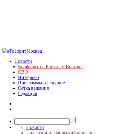
Новости
Конфликт на Ближнем Востоке
СВО
Интервью
Программы и ведущие
Сетка вещания
Редакция
Новости
Палестино-израильский конфликт