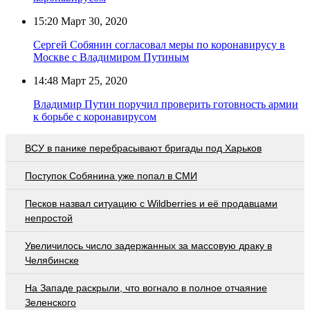
15:20
Март 30, 2020
Сергей Собянин согласовал меры по коронавирусу в
Москве с Владимиром Путиным
14:48
Март 25, 2020
Владимир Путин поручил проверить готовность армии
к борьбе с коронавирусом
ВСУ в панике перебрасывают бригады под Харьков
Поступок Собянина уже попал в СМИ
Песков назвал ситуацию с Wildberries и её продавцами
непростой
Увеличилось число задержанных за массовую драку в
Челябинске
На Западе раскрыли, что вогнало в полное отчаяние
Зеленского