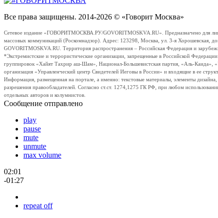
Все права защищены. 2014-2026 © «Говорит Москва»
Сетевое издание «ГОВОРИТМОСКВА.РУ/GOVORITMOSKVA.RU». Предназначено для лиц стар
массовых коммуникаций (Роскомнадзор). Адрес: 123298, Москва, ул. 3-я Хорошевская, д
GOVORITMOSKVA.RU. Территория распространения – Российская Федерация и зарубежные с
*Экстремистские и террористические организации, запрещенные в Российской Федераци
группировок «Хайят Тахрир аш-Шам», Национал-Большевистская партия, «Аль-Каида», 
организация «Управленческий центр Свидетелей Иеговы в России» и входящие в ее струк
Информация, размещенная на портале, а именно: текстовые материалы, элементы дизайна
разрешения правообладателей. Согласно ст.ст. 1274,1275 ГК РФ, при любом использовани
отдельных авторов и колумнистов.
Сообщение отправлено
play
pause
mute
unmute
max volume
02:01
-01:27
repeat off