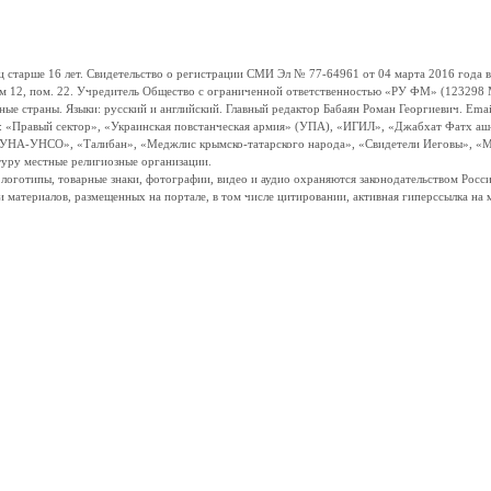
ше 16 лет. Свидетельство о регистрации СМИ Эл № 77-64961 от 04 марта 2016 года вы
ом 12, пом. 22. Учредитель Общество с ограниченной ответственностью «РУ ФМ» (123298 Мо
траны. Языки: русский и английский. Главный редактор Бабаян Роман Георгиевич. Email:
и: «Правый сектор», «Украинская повстанческая армия» (УПА), «ИГИЛ», «Джабхат Фатх а
«УНА-УНСО», «Талибан», «Меджлис крымско-татарского народа», «Свидетели Иеговы», «М
туру местные религиозные организации.
, логотипы, товарные знаки, фотографии, видео и аудио охраняются законодательством Ро
и материалов, размещенных на портале, в том числе цитировании, активная гиперссылка на 