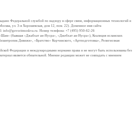
дано Федеральной службой по надзору в сфере связи, информационных технологий и
сква, ул. 3-я Хорошевская, дом 12, пом. 22). Доменное имя сайта
 info@govoritmoskva.ru. Номер телефона: +7 (495) 950-62-26
ш-Шам» (бывшая «Джабхат ан-Нусра», «Джебхат ан-Нусра»), Коалиция исламских
изантропик Дивижн», «Братство» Корчинского, «Артподготовка», Религиозная
ссийской Федерации и международными нормами права и не могут быть использованы без
материал является обязательной. Мнение редакции может не совпадать с мнением