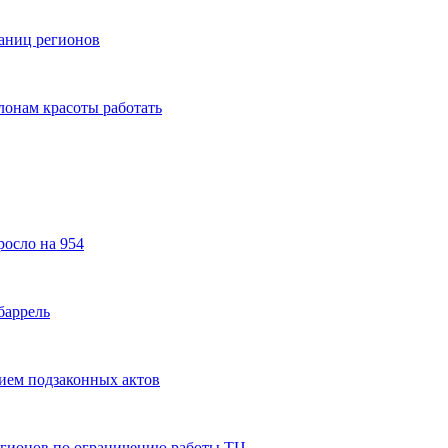
аниц регионов
лонам красоты работать
росло на 954
баррель
тием подзаконных актов
егионов по ограничению работы ТЦ