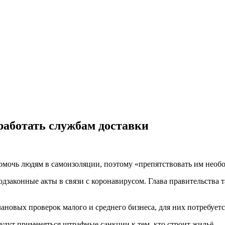
аботать службам доставки
помочь людям в самоизоляции, поэтому «препятствовать им нео
дзаконные акты в связи с коронавирусом. Глава правительства 
лановых проверок малого и среднего бизнеса, для них потребует
будут применяться штрафные санкции к тем, кто строит жильё.