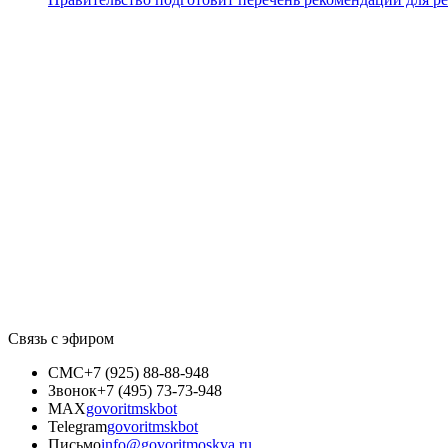
Связь с эфиром
СМС
+7 (925) 88-88-948
Звонок
+7 (495) 73-73-948
MAX
govoritmskbot
Telegram
govoritmskbot
Письмо
info@govoritmoskva.ru