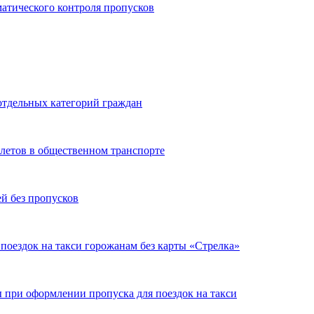
матического контроля пропусков
отдельных категорий граждан
летов в общественном транспорте
ей без пропусков
 поездок на такси горожанам без карты «Стрелка»
при оформлении пропуска для поездок на такси