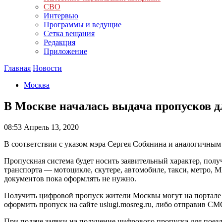
СВО
Интервью
Программы и ведущие
Сетка вещания
Редакция
Приложение
Главная
Новости
Москва
В Москве началась выдача пропусков д
08:53
Апрель 13, 2020
В соответствии с указом мэра Сергея Собянина и аналогичным
Пропускная система будет носить заявительный характер, пол
транспорта — мотоцикле, скутере, автомобиле, такси, метро
документов пока оформлять не нужно.
Получить цифровой пропуск жители Москвы могут на портале m
оформить пропуск на сайте uslugi.mosreg.ru, либо отправив СМ
При подаче заявки на получение цифрового пропуска для поез