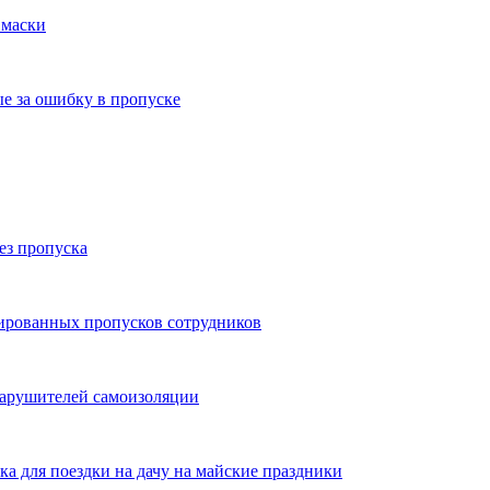
 маски
е за ошибку в пропуске
без пропуска
ированных пропусков сотрудников
нарушителей самоизоляции
а для поездки на дачу на майские праздники