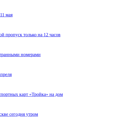
11 мая
 пропуск только на 12 часов
странными номерами
апреля
спортных карт «Тройка» на дом
скве сегодня утром