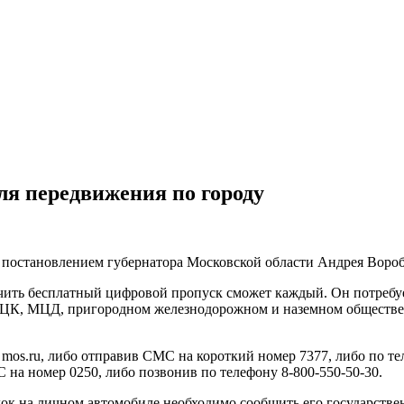
ля передвижения по городу
 постановлением губернатора Московской области Андрея Воробь
учить бесплатный цифровой пропуск сможет каждый. Он потребу
, МЦК, МЦД, пригородном железнодорожном и наземном обществ
os.ru, либо отправив СМС на короткий номер 7377, либо по тел
С на номер 0250, либо позвонив по телефону 8-800-550-50-30.
док на личном автомобиле необходимо сообщить его государств