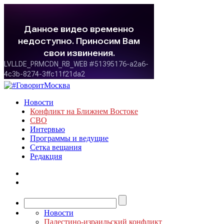
Новости
Конфликт на Ближнем Востоке
СВО
Интервью
Программы и ведущие
Сетка вещания
Редакция
Новости
Палестино-израильский конфликт