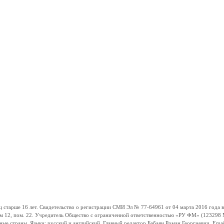
ше 16 лет. Свидетельство о регистрации СМИ Эл № 77-64961 от 04 марта 2016 года вы
ом 12, пом. 22. Учредитель Общество с ограниченной ответственностью «РУ ФМ» (123298 Мо
траны. Языки: русский и английский. Главный редактор Бабаян Роман Георгиевич. Email: