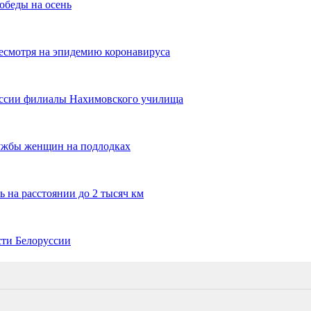
обеды на осень
есмотря на эпидемию коронавируса
оссии филиалы Нахимовского училища
ужбы женщин на подлодках
 на расстоянии до 2 тысяч км
сти Белоруссии