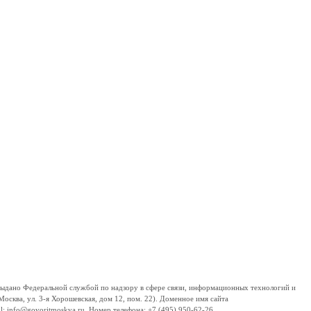
дано Федеральной службой по надзору в сфере связи, информационных технологий и
сква, ул. 3-я Хорошевская, дом 12, пом. 22). Доменное имя сайта
 info@govoritmoskva.ru. Номер телефона: +7 (495) 950-62-26