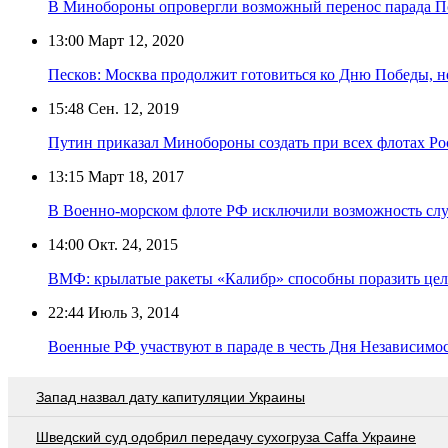
В Минобороны опровергли возможный перенос парада П
13:00
Март 12, 2020
Песков: Москва продолжит готовиться ко Дню Победы, н
15:48
Сен. 12, 2019
Путин приказал Минобороны создать при всех флотах Р
13:15
Март 18, 2017
В Военно-морском флоте РФ исключили возможность сл
14:00
Окт. 24, 2015
ВМФ: крылатые ракеты «Калибр» способны поразить цель
22:44
Июль 3, 2014
Военные РФ участвуют в параде в честь Дня Независимо
Запад назвал дату капитуляции Украины
Шведский суд одобрил передачу сухогруза Caffa Украине