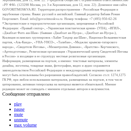
Хорошевская, дом 12, пом. 22. Учредитель Общество с ограниченной ответственностью
«РУ ФМ» (123298 Москва, ул. 3-я Хорошевская, дом 12, пом. 22). Доменное имя сайта
GOVORITMOSKVA.RU. Территория распространения – Российская Федерация и
зарубежные страны. Языки: русский и английский. Главный редактор Бабаян Роман
Георгиевич. Email: info@govoritmoskva.ru. Номер телефона: +7 (495) 950-62-26
*Экстремистские и террористические организации, запрещенные в Российской
Федерации: «Правый сектор», «Украинская повстанческая армия» (УПА), «ИГИЛ»,
«Джабхат Фатх аш-Шам» (бывшая «Джабхат ан-Нусра», «Джебхат ан-Нусра»),
Коалиция исламских группировок «Хайят Тахрир аш-Шам», Национал-Большевистская
партия, «Аль-Каида», «УНА-УНСО», «Талибан», «Меджлис крымско-татарского
народа», «Свидетели Иеговы», «Мизантропик Дивижн», «Братство» Корчинского,
«Артподготовка», Религиозная организация «Управленческий центр Свидетелей Иеговы
в России» и входящие в ее структуру местные религиозные организации.
Информация, размещенная на портале, а именно: текстовые материалы, элементы
дизайна, логотипы, товарные знаки, фотографии, видео и аудио охраняются
законодательством Российской Федерации и международными нормами права и не
могут быть использованы без разрешения правообладателей. Согласно ст.ст. 1274,1275
ГК РФ, при любом использовании материалов, размещенных на портале, в том числе
цитировании, активная гиперссылка на материал является обязательной. Мнение
редакции может не совпадать с мнением отдельных авторов и колумнистов.
Сообщение отправлено
play
pause
mute
unmute
max volume