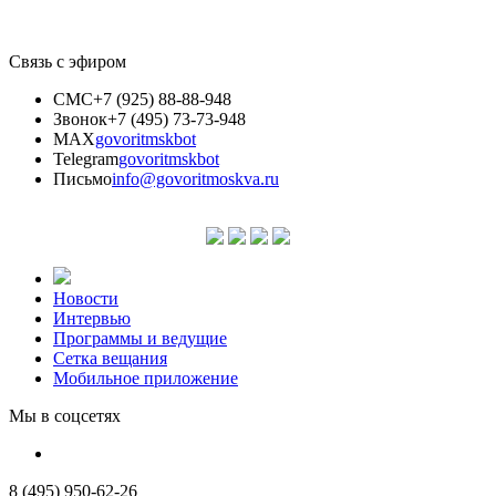
Связь с эфиром
СМС
+7 (925) 88-88-948
Звонок
+7 (495) 73-73-948
MAX
govoritmskbot
Telegram
govoritmskbot
Письмо
info@govoritmoskva.ru
Новости
Интервью
Программы и ведущие
Сетка вещания
Мобильное приложение
Мы в соцсетях
8 (495) 950-62-26