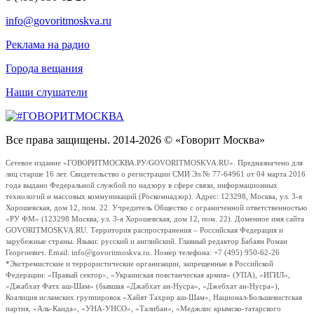
info@govoritmoskva.ru
Реклама на радио
Города вещания
Наши слушатели
Все права защищены. 2014-2026 © «Говорит Москва»
Сетевое издание «ГОВОРИТМОСКВА.РУ/GOVORITMOSKVA.RU». Предназначено для
лиц старше 16 лет. Свидетельство о регистрации СМИ Эл № 77-64961 от 04 марта 2016
года выдано Федеральной службой по надзору в сфере связи, информационных
технологий и массовых коммуникаций (Роскомнадзор). Адрес: 123298, Москва, ул. 3-я
Хорошевская, дом 12, пом. 22. Учредитель Общество с ограниченной ответственностью
«РУ ФМ» (123298 Москва, ул. 3-я Хорошевская, дом 12, пом. 22). Доменное имя сайта
GOVORITMOSKVA.RU. Территория распространения – Российская Федерация и
зарубежные страны. Языки: русский и английский. Главный редактор Бабаян Роман
Георгиевич. Email: info@govoritmoskva.ru. Номер телефона: +7 (495) 950-62-26
*Экстремистские и террористические организации, запрещенные в Российской
Федерации: «Правый сектор», «Украинская повстанческая армия» (УПА), «ИГИЛ»,
«Джабхат Фатх аш-Шам» (бывшая «Джабхат ан-Нусра», «Джебхат ан-Нусра»),
Коалиция исламских группировок «Хайят Тахрир аш-Шам», Национал-Большевистская
партия, «Аль-Каида», «УНА-УНСО», «Талибан», «Меджлис крымско-татарского