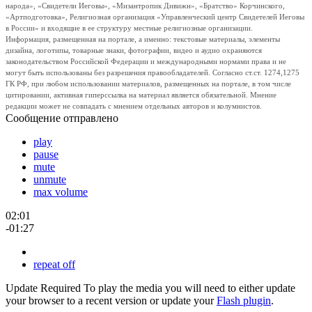
народа», «Свидетели Иеговы», «Мизантропик Дивижн», «Братство» Корчинского,
«Артподготовка», Религиозная организация «Управленческий центр Свидетелей Иеговы
в России» и входящие в ее структуру местные религиозные организации.
Информация, размещенная на портале, а именно: текстовые материалы, элементы
дизайна, логотипы, товарные знаки, фотографии, видео и аудио охраняются
законодательством Российской Федерации и международными нормами права и не
могут быть использованы без разрешения правообладателей. Согласно ст.ст. 1274,1275
ГК РФ, при любом использовании материалов, размещенных на портале, в том числе
цитировании, активная гиперссылка на материал является обязательной. Мнение
редакции может не совпадать с мнением отдельных авторов и колумнистов.
Сообщение отправлено
play
pause
mute
unmute
max volume
02:01
-01:27
repeat off
Update Required
To play the media you will need to either update
your browser to a recent version or update your
Flash plugin
.