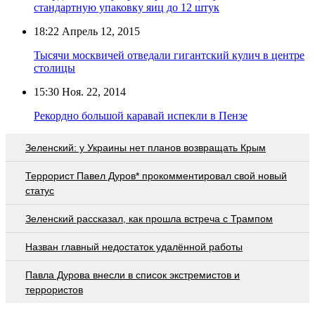
стандартную упаковку яиц до 12 штук
18:22
Апрель 12, 2015
Тысячи москвичей отведали гигантский кулич в центре
столицы
15:30
Ноя. 22, 2014
Рекордно большой каравай испекли в Пензе
Зеленский: у Украины нет планов возвращать Крым
Террорист Павел Дуров* прокомментировал свой новый
статус
Зеленский рассказал, как прошла встреча с Трампом
Назван главный недостаток удалённой работы
Павла Дурова внесли в список экстремистов и
террористов