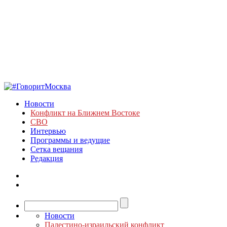
Новости
Конфликт на Ближнем Востоке
СВО
Интервью
Программы и ведущие
Сетка вещания
Редакция
Новости
Палестино-израильский конфликт