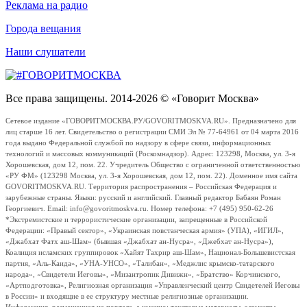
Реклама на радио
Города вещания
Наши слушатели
Все права защищены. 2014-2026 © «Говорит Москва»
Сетевое издание «ГОВОРИТМОСКВА.РУ/GOVORITMOSKVA.RU». Предназначено для
лиц старше 16 лет. Свидетельство о регистрации СМИ Эл № 77-64961 от 04 марта 2016
года выдано Федеральной службой по надзору в сфере связи, информационных
технологий и массовых коммуникаций (Роскомнадзор). Адрес: 123298, Москва, ул. 3-я
Хорошевская, дом 12, пом. 22. Учредитель Общество с ограниченной ответственностью
«РУ ФМ» (123298 Москва, ул. 3-я Хорошевская, дом 12, пом. 22). Доменное имя сайта
GOVORITMOSKVA.RU. Территория распространения – Российская Федерация и
зарубежные страны. Языки: русский и английский. Главный редактор Бабаян Роман
Георгиевич. Email: info@govoritmoskva.ru. Номер телефона: +7 (495) 950-62-26
*Экстремистские и террористические организации, запрещенные в Российской
Федерации: «Правый сектор», «Украинская повстанческая армия» (УПА), «ИГИЛ»,
«Джабхат Фатх аш-Шам» (бывшая «Джабхат ан-Нусра», «Джебхат ан-Нусра»),
Коалиция исламских группировок «Хайят Тахрир аш-Шам», Национал-Большевистская
партия, «Аль-Каида», «УНА-УНСО», «Талибан», «Меджлис крымско-татарского
народа», «Свидетели Иеговы», «Мизантропик Дивижн», «Братство» Корчинского,
«Артподготовка», Религиозная организация «Управленческий центр Свидетелей Иеговы
в России» и входящие в ее структуру местные религиозные организации.