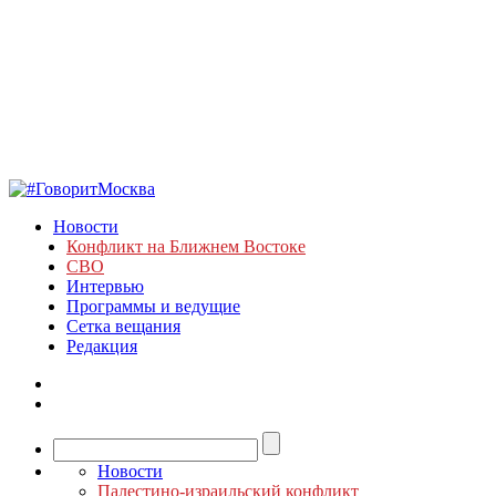
Новости
Конфликт на Ближнем Востоке
СВО
Интервью
Программы и ведущие
Сетка вещания
Редакция
Новости
Палестино-израильский конфликт