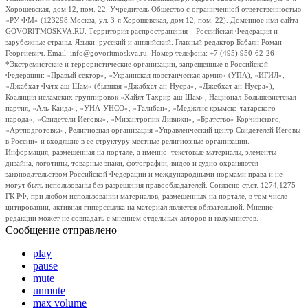
Хорошевская, дом 12, пом. 22. Учредитель Общество с ограниченной ответственностью
«РУ ФМ» (123298 Москва, ул. 3-я Хорошевская, дом 12, пом. 22). Доменное имя сайта
GOVORITMOSKVA.RU. Территория распространения – Российская Федерация и
зарубежные страны. Языки: русский и английский. Главный редактор Бабаян Роман
Георгиевич. Email: info@govoritmoskva.ru. Номер телефона: +7 (495) 950-62-26
*Экстремистские и террористические организации, запрещенные в Российской
Федерации: «Правый сектор», «Украинская повстанческая армия» (УПА), «ИГИЛ»,
«Джабхат Фатх аш-Шам» (бывшая «Джабхат ан-Нусра», «Джебхат ан-Нусра»),
Коалиция исламских группировок «Хайят Тахрир аш-Шам», Национал-Большевистская
партия, «Аль-Каида», «УНА-УНСО», «Талибан», «Меджлис крымско-татарского
народа», «Свидетели Иеговы», «Мизантропик Дивижн», «Братство» Корчинского,
«Артподготовка», Религиозная организация «Управленческий центр Свидетелей Иеговы
в России» и входящие в ее структуру местные религиозные организации.
Информация, размещенная на портале, а именно: текстовые материалы, элементы
дизайна, логотипы, товарные знаки, фотографии, видео и аудио охраняются
законодательством Российской Федерации и международными нормами права и не
могут быть использованы без разрешения правообладателей. Согласно ст.ст. 1274,1275
ГК РФ, при любом использовании материалов, размещенных на портале, в том числе
цитировании, активная гиперссылка на материал является обязательной. Мнение
редакции может не совпадать с мнением отдельных авторов и колумнистов.
Сообщение отправлено
play
pause
mute
unmute
max volume