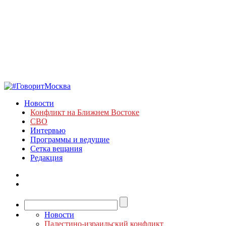
Новости
Конфликт на Ближнем Востоке
СВО
Интервью
Программы и ведущие
Сетка вещания
Редакция
Новости
Палестино-израильский конфликт