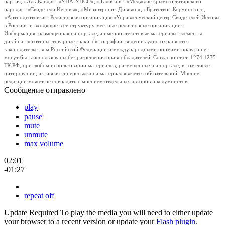
партия, «Аль-Каида», «УНА-УНСО», «Талибан», «Меджлис крымско-татарского
народа», «Свидетели Иеговы», «Мизантропик Дивижн», «Братство» Корчинского,
«Артподготовка», Религиозная организация «Управленческий центр Свидетелей Иеговы
в России» и входящие в ее структуру местные религиозные организации.
Информация, размещенная на портале, а именно: текстовые материалы, элементы
дизайна, логотипы, товарные знаки, фотографии, видео и аудио охраняются
законодательством Российской Федерации и международными нормами права и не
могут быть использованы без разрешения правообладателей. Согласно ст.ст. 1274,1275
ГК РФ, при любом использовании материалов, размещенных на портале, в том числе
цитировании, активная гиперссылка на материал является обязательной. Мнение
редакции может не совпадать с мнением отдельных авторов и колумнистов.
Сообщение отправлено
play
pause
mute
unmute
max volume
02:01
-01:27
repeat off
Update Required
To play the media you will need to either update
your browser to a recent version or update your
Flash plugin
.