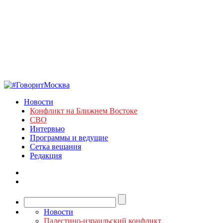
Новости
Конфликт на Ближнем Востоке
СВО
Интервью
Программы и ведущие
Сетка вещания
Редакция
Новости
Палестино-израильский конфликт