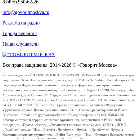
8 (495) 950-62-26
info@govoritmoskva.ru
Реклама на радио
Города вещания
Наши слушатели
Все права защищены. 2014-2026 © «Говорит Москва»
Сетевое издание «ГОВОРИТМОСКВА.РУ/GOVORITMOSKVA.RU». Предназначено для
лиц старше 16 лет. Свидетельство о регистрации СМИ Эл № 77-64961 от 04 марта 2016
года выдано Федеральной службой по надзору в сфере связи, информационных
технологий и массовых коммуникаций (Роскомнадзор). Адрес: 123298, Москва, ул. 3-я
Хорошевская, дом 12, пом. 22. Учредитель Общество с ограниченной ответственностью
«РУ ФМ» (123298 Москва, ул. 3-я Хорошевская, дом 12, пом. 22). Доменное имя сайта
GOVORITMOSKVA.RU. Территория распространения – Российская Федерация и
зарубежные страны. Языки: русский и английский. Главный редактор Бабаян Роман
Георгиевич. Email: info@govoritmoskva.ru. Номер телефона: +7 (495) 950-62-26
*Экстремистские и террористические организации, запрещенные в Российской
Федерации: «Правый сектор», «Украинская повстанческая армия» (УПА), «ИГИЛ»,
«Джабхат Фатх аш-Шам» (бывшая «Джабхат ан-Нусра», «Джебхат ан-Нусра»),
Коалиция исламских группировок «Хайят Тахрир аш-Шам», Национал-Большевистская