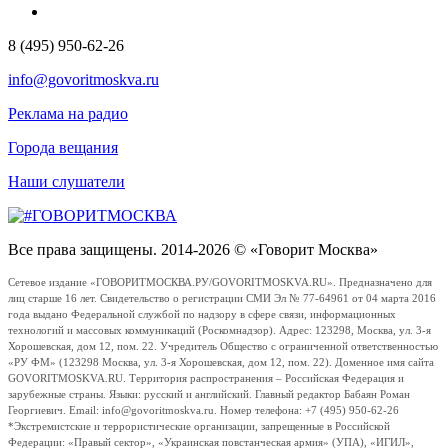
8 (495) 950-62-26
info@govoritmoskva.ru
Реклама на радио
Города вещания
Наши слушатели
Все права защищены. 2014-2026 © «Говорит Москва»
Сетевое издание «ГОВОРИТМОСКВА.РУ/GOVORITMOSKVA.RU». Предназначено для
лиц старше 16 лет. Свидетельство о регистрации СМИ Эл № 77-64961 от 04 марта 2016
года выдано Федеральной службой по надзору в сфере связи, информационных
технологий и массовых коммуникаций (Роскомнадзор). Адрес: 123298, Москва, ул. 3-я
Хорошевская, дом 12, пом. 22. Учредитель Общество с ограниченной ответственностью
«РУ ФМ» (123298 Москва, ул. 3-я Хорошевская, дом 12, пом. 22). Доменное имя сайта
GOVORITMOSKVA.RU. Территория распространения – Российская Федерация и
зарубежные страны. Языки: русский и английский. Главный редактор Бабаян Роман
Георгиевич. Email: info@govoritmoskva.ru. Номер телефона: +7 (495) 950-62-26
*Экстремистские и террористические организации, запрещенные в Российской
Федерации: «Правый сектор», «Украинская повстанческая армия» (УПА), «ИГИЛ»,