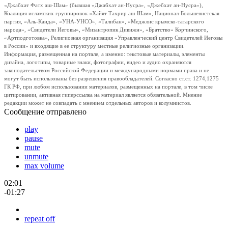
«Джабхат Фатх аш-Шам» (бывшая «Джабхат ан-Нусра», «Джебхат ан-Нусра»),
Коалиция исламских группировок «Хайят Тахрир аш-Шам», Национал-Большевистская
партия, «Аль-Каида», «УНА-УНСО», «Талибан», «Меджлис крымско-татарского
народа», «Свидетели Иеговы», «Мизантропик Дивижн», «Братство» Корчинского,
«Артподготовка», Религиозная организация «Управленческий центр Свидетелей Иеговы
в России» и входящие в ее структуру местные религиозные организации.
Информация, размещенная на портале, а именно: текстовые материалы, элементы
дизайна, логотипы, товарные знаки, фотографии, видео и аудио охраняются
законодательством Российской Федерации и международными нормами права и не
могут быть использованы без разрешения правообладателей. Согласно ст.ст. 1274,1275
ГК РФ, при любом использовании материалов, размещенных на портале, в том числе
цитировании, активная гиперссылка на материал является обязательной. Мнение
редакции может не совпадать с мнением отдельных авторов и колумнистов.
Сообщение отправлено
play
pause
mute
unmute
max volume
02:01
-01:27
repeat off