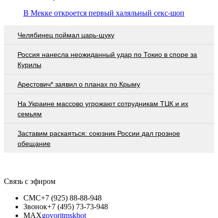
В Мекке откроется первый халяльный секс-шоп
Челябинец поймал царь-щуку
Россия нанесла неожиданный удар по Токио в споре за
Курилы
Арестович* заявил о планах по Крыму
На Украине массово угрожают сотрудникам ТЦК и их
семьям
Заставим раскаяться: союзник России дал грозное
обещание
Связь с эфиром
СМС
+7 (925) 88-88-948
Звонок
+7 (495) 73-73-948
MAX
govoritmskbot