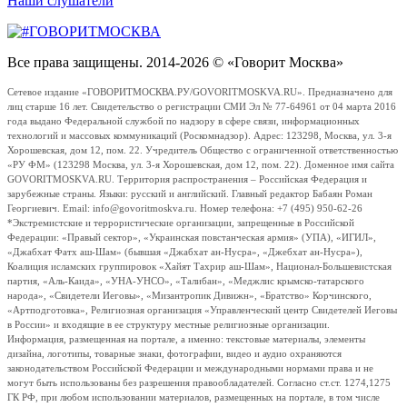
Наши слушатели
Все права защищены. 2014-2026 © «Говорит Москва»
Сетевое издание «ГОВОРИТМОСКВА.РУ/GOVORITMOSKVA.RU». Предназначено для
лиц старше 16 лет. Свидетельство о регистрации СМИ Эл № 77-64961 от 04 марта 2016
года выдано Федеральной службой по надзору в сфере связи, информационных
технологий и массовых коммуникаций (Роскомнадзор). Адрес: 123298, Москва, ул. 3-я
Хорошевская, дом 12, пом. 22. Учредитель Общество с ограниченной ответственностью
«РУ ФМ» (123298 Москва, ул. 3-я Хорошевская, дом 12, пом. 22). Доменное имя сайта
GOVORITMOSKVA.RU. Территория распространения – Российская Федерация и
зарубежные страны. Языки: русский и английский. Главный редактор Бабаян Роман
Георгиевич. Email: info@govoritmoskva.ru. Номер телефона: +7 (495) 950-62-26
*Экстремистские и террористические организации, запрещенные в Российской
Федерации: «Правый сектор», «Украинская повстанческая армия» (УПА), «ИГИЛ»,
«Джабхат Фатх аш-Шам» (бывшая «Джабхат ан-Нусра», «Джебхат ан-Нусра»),
Коалиция исламских группировок «Хайят Тахрир аш-Шам», Национал-Большевистская
партия, «Аль-Каида», «УНА-УНСО», «Талибан», «Меджлис крымско-татарского
народа», «Свидетели Иеговы», «Мизантропик Дивижн», «Братство» Корчинского,
«Артподготовка», Религиозная организация «Управленческий центр Свидетелей Иеговы
в России» и входящие в ее структуру местные религиозные организации.
Информация, размещенная на портале, а именно: текстовые материалы, элементы
дизайна, логотипы, товарные знаки, фотографии, видео и аудио охраняются
законодательством Российской Федерации и международными нормами права и не
могут быть использованы без разрешения правообладателей. Согласно ст.ст. 1274,1275
ГК РФ, при любом использовании материалов, размещенных на портале, в том числе