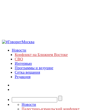
Новости
Конфликт на Ближнем Востоке
СВО
Интервью
Программы и ведущие
Сетка вещания
Редакция
Новости
Палестино-израильский конфликт