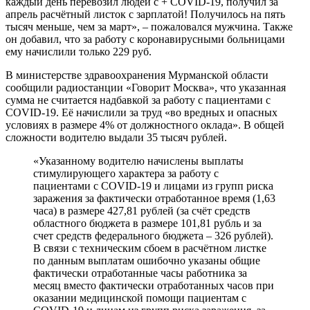
каждый день перевозил людей с + COVID-19, получил за
апрель расчётный листок с зарплатой! Получилось на пять
тысяч меньше, чем за март», – пожаловался мужчина. Также
он добавил, что за работу с коронавирусными больницами
ему начислили только 229 руб.
В министерстве здравоохранения Мурманской области
сообщили радиостанции «Говорит Москва», что указанная
сумма не считается надбавкой за работу с пациентами с
COVID-19. Её начислили за труд «во вредных и опасных
условиях в размере 4% от должностного оклада». В общей
сложности водителю выдали 35 тысяч рублей.
«Указанному водителю начислены выплаты
стимулирующего характера за работу с
пациентами с COVID-19 и лицами из групп риска
заражения за фактически отработанное время (1,63
часа) в размере 427,81 рублей (за счёт средств
областного бюджета в размере 101,81 рубль и за
счет средств федерального бюджета – 326 рублей).
В связи с техническим сбоем в расчётном листке
по данным выплатам ошибочно указаны общие
фактически отработанные часы работника за
месяц вместо фактически отработанных часов при
оказании медицинской помощи пациентам с