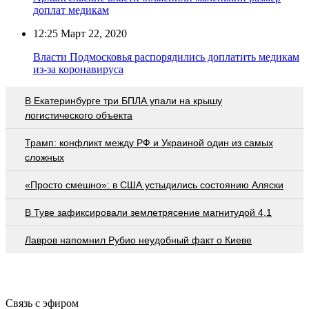
доплат медикам
12:25
Март 22, 2020
Власти Подмосковья распорядились доплатить медикам
из-за коронавируса
В Екатеринбурге три БПЛА упали на крышу
логистического объекта
Трамп: конфликт между РФ и Украиной один из самых
сложных
«Просто смешно»: в США устыдились состоянию Аляски
В Туве зафиксировали землетрясение магнитудой 4,1
Лавров напомнил Рубио неудобный факт о Киеве
Связь с эфиром