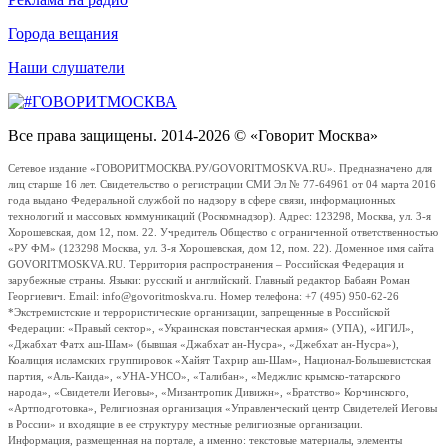
Города вещания
Наши слушатели
Все права защищены. 2014-2026 © «Говорит Москва»
Сетевое издание «ГОВОРИТМОСКВА.РУ/GOVORITMOSKVA.RU». Предназначено для
лиц старше 16 лет. Свидетельство о регистрации СМИ Эл № 77-64961 от 04 марта 2016
года выдано Федеральной службой по надзору в сфере связи, информационных
технологий и массовых коммуникаций (Роскомнадзор). Адрес: 123298, Москва, ул. 3-я
Хорошевская, дом 12, пом. 22. Учредитель Общество с ограниченной ответственностью
«РУ ФМ» (123298 Москва, ул. 3-я Хорошевская, дом 12, пом. 22). Доменное имя сайта
GOVORITMOSKVA.RU. Территория распространения – Российская Федерация и
зарубежные страны. Языки: русский и английский. Главный редактор Бабаян Роман
Георгиевич. Email: info@govoritmoskva.ru. Номер телефона: +7 (495) 950-62-26
*Экстремистские и террористические организации, запрещенные в Российской
Федерации: «Правый сектор», «Украинская повстанческая армия» (УПА), «ИГИЛ»,
«Джабхат Фатх аш-Шам» (бывшая «Джабхат ан-Нусра», «Джебхат ан-Нусра»),
Коалиция исламских группировок «Хайят Тахрир аш-Шам», Национал-Большевистская
партия, «Аль-Каида», «УНА-УНСО», «Талибан», «Меджлис крымско-татарского
народа», «Свидетели Иеговы», «Мизантропик Дивижн», «Братство» Корчинского,
«Артподготовка», Религиозная организация «Управленческий центр Свидетелей Иеговы
в России» и входящие в ее структуру местные религиозные организации.
Информация, размещенная на портале, а именно: текстовые материалы, элементы