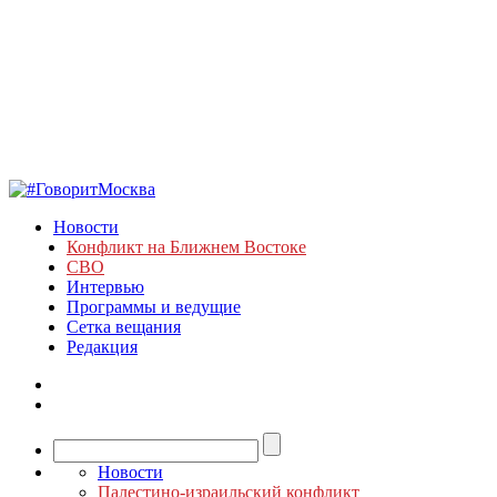
Новости
Конфликт на Ближнем Востоке
СВО
Интервью
Программы и ведущие
Сетка вещания
Редакция
Новости
Палестино-израильский конфликт