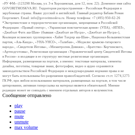
«РУ ФМ» (123298 Москва, ул. 3-я Хорошевская, дом 12, пом. 22). Доменное имя сайта
GOVORITMOSKVA.RU. Территория распространения – Российская Федерация и
зарубежные страны. Языки: русский и английский. Главный редактор Бабаян Роман
Георгиевич. Email: info@govoritmoskva.ru. Номер телефона: +7 (495) 950-62-26
*Экстремистские и террористические организации, запрещенные в Российской
Федерации: «Правый сектор», «Украинская повстанческая армия» (УПА), «ИГИЛ»,
«Джабхат Фатх аш-Шам» (бывшая «Джабхат ан-Нусра», «Джебхат ан-Нусра»),
Коалиция исламских группировок «Хайят Тахрир аш-Шам», Национал-Большевистская
партия, «Аль-Каида», «УНА-УНСО», «Талибан», «Меджлис крымско-татарского
народа», «Свидетели Иеговы», «Мизантропик Дивижн», «Братство» Корчинского,
«Артподготовка», Религиозная организация «Управленческий центр Свидетелей Иеговы
в России» и входящие в ее структуру местные религиозные организации.
Информация, размещенная на портале, а именно: текстовые материалы, элементы
дизайна, логотипы, товарные знаки, фотографии, видео и аудио охраняются
законодательством Российской Федерации и международными нормами права и не
могут быть использованы без разрешения правообладателей. Согласно ст.ст. 1274,1275
ГК РФ, при любом использовании материалов, размещенных на портале, в том числе
цитировании, активная гиперссылка на материал является обязательной. Мнение
редакции может не совпадать с мнением отдельных авторов и колумнистов.
Сообщение отправлено
play
pause
mute
unmute
max volume