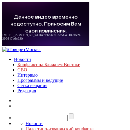
Новости
Конфликт на Ближнем Востоке
СВО
Интервью
Программы и ведущие
Сетка вещания
Редакция
Новости
Палестино-израильский конфликт