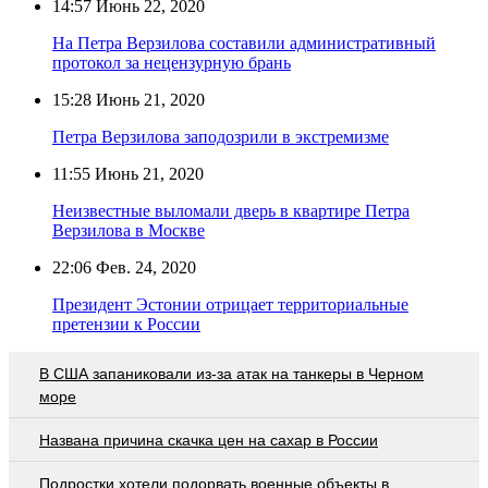
14:57
Июнь 22, 2020
На Петра Верзилова составили административный
протокол за нецензурную брань
15:28
Июнь 21, 2020
Петра Верзилова заподозрили в экстремизме
11:55
Июнь 21, 2020
Неизвестные выломали дверь в квартире Петра
Верзилова в Москве
22:06
Фев. 24, 2020
Президент Эстонии отрицает территориальные
претензии к России
В США запаниковали из-за атак на танкеры в Черном
море
Названа причина скачка цен на сахар в России
Подростки хотели подорвать военные объекты в