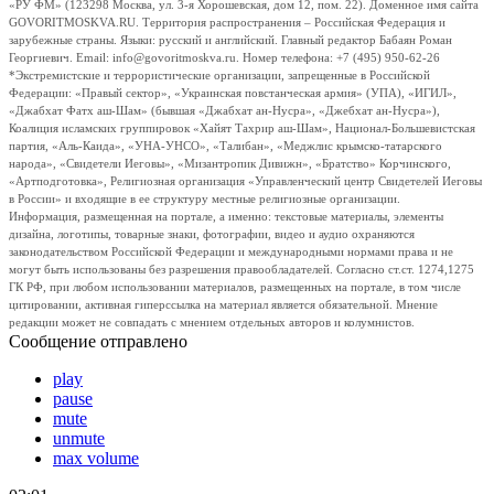
«РУ ФМ» (123298 Москва, ул. 3-я Хорошевская, дом 12, пом. 22). Доменное имя сайта
GOVORITMOSKVA.RU. Территория распространения – Российская Федерация и
зарубежные страны. Языки: русский и английский. Главный редактор Бабаян Роман
Георгиевич. Email: info@govoritmoskva.ru. Номер телефона: +7 (495) 950-62-26
*Экстремистские и террористические организации, запрещенные в Российской
Федерации: «Правый сектор», «Украинская повстанческая армия» (УПА), «ИГИЛ»,
«Джабхат Фатх аш-Шам» (бывшая «Джабхат ан-Нусра», «Джебхат ан-Нусра»),
Коалиция исламских группировок «Хайят Тахрир аш-Шам», Национал-Большевистская
партия, «Аль-Каида», «УНА-УНСО», «Талибан», «Меджлис крымско-татарского
народа», «Свидетели Иеговы», «Мизантропик Дивижн», «Братство» Корчинского,
«Артподготовка», Религиозная организация «Управленческий центр Свидетелей Иеговы
в России» и входящие в ее структуру местные религиозные организации.
Информация, размещенная на портале, а именно: текстовые материалы, элементы
дизайна, логотипы, товарные знаки, фотографии, видео и аудио охраняются
законодательством Российской Федерации и международными нормами права и не
могут быть использованы без разрешения правообладателей. Согласно ст.ст. 1274,1275
ГК РФ, при любом использовании материалов, размещенных на портале, в том числе
цитировании, активная гиперссылка на материал является обязательной. Мнение
редакции может не совпадать с мнением отдельных авторов и колумнистов.
Сообщение отправлено
play
pause
mute
unmute
max volume