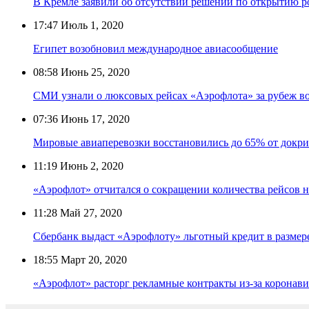
В Кремле заявили об отсутствии решений по открытию р
17:47
Июль 1, 2020
Египет возобновил международное авиасообщение
08:58
Июнь 25, 2020
СМИ узнали о люксовых рейсах «Аэрофлота» за рубеж в
07:36
Июнь 17, 2020
Мировые авиаперевозки восстановились до 65% от докри
11:19
Июнь 2, 2020
«Аэрофлот» отчитался о сокращении количества рейсов н
11:28
Май 27, 2020
Сбербанк выдаст «Аэрофлоту» льготный кредит в размер
18:55
Март 20, 2020
«Аэрофлот» расторг рекламные контракты из-за коронави