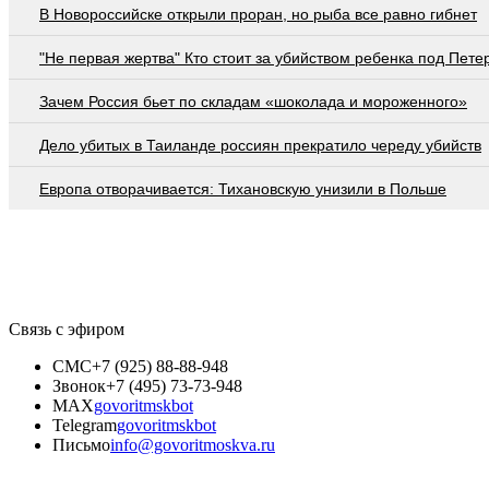
В Новороссийске открыли проран, но рыба все равно гибнет
"Не первая жертва" Кто стоит за убийством ребенка под Пете
Зачем Россия бьет по складам «шоколада и мороженного»
Дело убитых в Таиланде россиян прекратило череду убийств
Европа отворачивается: Тихановскую унизили в Польше
Связь с эфиром
СМС
+7 (925) 88-88-948
Звонок
+7 (495) 73-73-948
MAX
govoritmskbot
Telegram
govoritmskbot
Письмо
info@govoritmoskva.ru