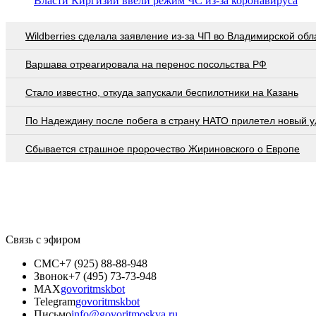
Власти Киргизии ввели режим ЧС из-за коронавируса
Wildberries cделала заявление из-за ЧП во Владимирской обл
Варшава отреагировала на перенос посольства РФ
Стало известно, откуда запускали беспилотники на Казань
По Надеждину после побега в страну НАТО прилетел новый у
Сбывается страшное пророчество Жириновского о Европе
Связь с эфиром
СМС
+7 (925) 88-88-948
Звонок
+7 (495) 73-73-948
MAX
govoritmskbot
Telegram
govoritmskbot
Письмо
info@govoritmoskva.ru