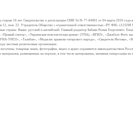
ше 16 лет. Свидетельство о регистрации СМИ Эл № 77-64961 от 04 марта 2016 года вы
ом 12, пом. 22. Учредитель Общество с ограниченной ответственностью «РУ ФМ» (123298 Мо
траны. Языки: русский и английский. Главный редактор Бабаян Роман Георгиевич. Email:
и: «Правый сектор», «Украинская повстанческая армия» (УПА), «ИГИЛ», «Джабхат Фатх а
«УНА-УНСО», «Талибан», «Меджлис крымско-татарского народа», «Свидетели Иеговы», «М
туру местные религиозные организации.
, логотипы, товарные знаки, фотографии, видео и аудио охраняются законодательством Ро
и материалов, размещенных на портале, в том числе цитировании, активная гиперссылка на 