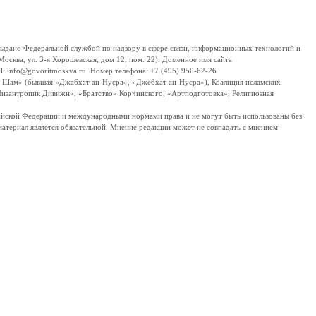
дано Федеральной службой по надзору в сфере связи, информационных технологий и
сква, ул. 3-я Хорошевская, дом 12, пом. 22). Доменное имя сайта
 info@govoritmoskva.ru. Номер телефона: +7 (495) 950-62-26
ш-Шам» (бывшая «Джабхат ан-Нусра», «Джебхат ан-Нусра»), Коалиция исламских
изантропик Дивижн», «Братство» Корчинского, «Артподготовка», Религиозная
ссийской Федерации и международными нормами права и не могут быть использованы без
материал является обязательной. Мнение редакции может не совпадать с мнением