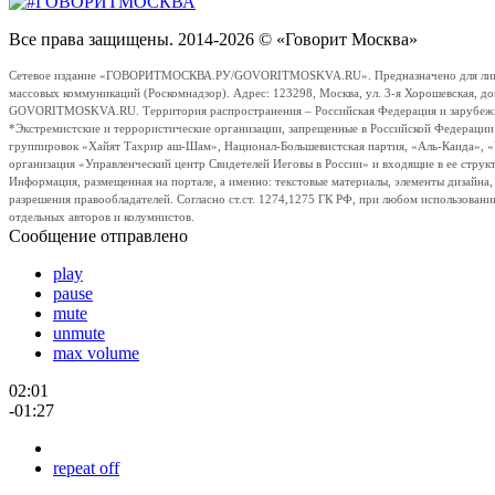
Все права защищены. 2014-2026 © «Говорит Москва»
Сетевое издание «ГОВОРИТМОСКВА.РУ/GOVORITMOSKVA.RU». Предназначено для лиц стар
массовых коммуникаций (Роскомнадзор). Адрес: 123298, Москва, ул. 3-я Хорошевская, д
GOVORITMOSKVA.RU. Территория распространения – Российская Федерация и зарубежные с
*Экстремистские и террористические организации, запрещенные в Российской Федераци
группировок «Хайят Тахрир аш-Шам», Национал-Большевистская партия, «Аль-Каида», 
организация «Управленческий центр Свидетелей Иеговы в России» и входящие в ее струк
Информация, размещенная на портале, а именно: текстовые материалы, элементы дизайна
разрешения правообладателей. Согласно ст.ст. 1274,1275 ГК РФ, при любом использовани
отдельных авторов и колумнистов.
Сообщение отправлено
play
pause
mute
unmute
max volume
02:01
-01:27
repeat off