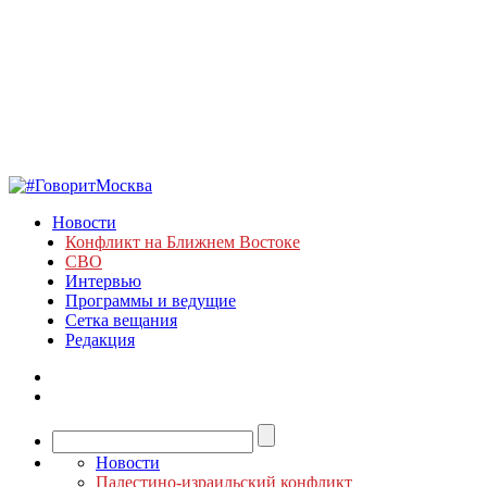
Новости
Конфликт на Ближнем Востоке
СВО
Интервью
Программы и ведущие
Сетка вещания
Редакция
Новости
Палестино-израильский конфликт