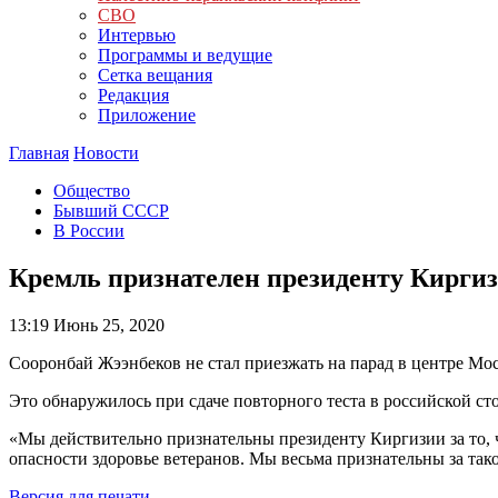
СВО
Интервью
Программы и ведущие
Сетка вещания
Редакция
Приложение
Главная
Новости
Общество
Бывший СССР
В России
Кремль признателен президенту Киргизи
13:19
Июнь 25, 2020
Сооронбай Жээнбеков не стал приезжать на парад в центре Мо
Это обнаружилось при сдаче повторного теста в российской ст
«Мы действительно признательны президенту Киргизии за то, 
опасности здоровье ветеранов. Мы весьма признательны за та
Версия для печати