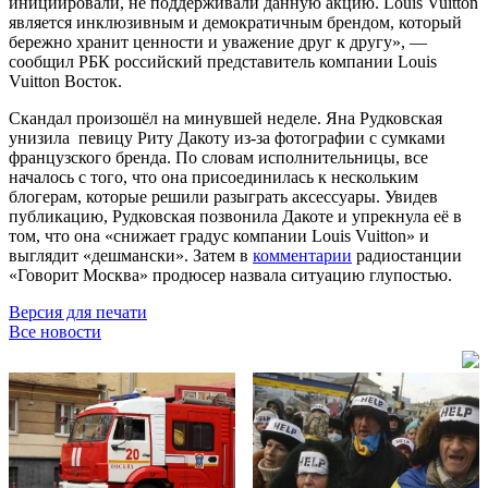
инициировали, не поддерживали данную акцию. Louis Vuitton
является инклюзивным и демократичным брендом, который
бережно хранит ценности и уважение друг к другу», —
сообщил РБК российский представитель компании Louis
Vuitton Восток.
Скандал произошёл на минувшей неделе. Яна Рудковская
унизила певицу Риту Дакоту из-за фотографии с сумками
французского бренда. По словам исполнительницы, все
началось с того, что она присоединилась к нескольким
блогерам, которые решили разыграть аксессуары. Увидев
публикацию, Рудковская позвонила Дакоте и упрекнула её в
том, что она «снижает градус компании Louis Vuitton» и
выглядит «дешмански». Затем в
комментарии
радиостанции
«Говорит Москва» продюсер назвала ситуацию глупостью.
Версия для печати
Все новости