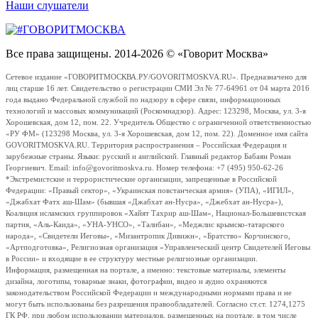
Наши слушатели
Все права защищены. 2014-2026 © «Говорит Москва»
Сетевое издание «ГОВОРИТМОСКВА.РУ/GOVORITMOSKVA.RU». Предназначено для
лиц старше 16 лет. Свидетельство о регистрации СМИ Эл № 77-64961 от 04 марта 2016
года выдано Федеральной службой по надзору в сфере связи, информационных
технологий и массовых коммуникаций (Роскомнадзор). Адрес: 123298, Москва, ул. 3-я
Хорошевская, дом 12, пом. 22. Учредитель Общество с ограниченной ответственностью
«РУ ФМ» (123298 Москва, ул. 3-я Хорошевская, дом 12, пом. 22). Доменное имя сайта
GOVORITMOSKVA.RU. Территория распространения – Российская Федерация и
зарубежные страны. Языки: русский и английский. Главный редактор Бабаян Роман
Георгиевич. Email: info@govoritmoskva.ru. Номер телефона: +7 (495) 950-62-26
*Экстремистские и террористические организации, запрещенные в Российской
Федерации: «Правый сектор», «Украинская повстанческая армия» (УПА), «ИГИЛ»,
«Джабхат Фатх аш-Шам» (бывшая «Джабхат ан-Нусра», «Джебхат ан-Нусра»),
Коалиция исламских группировок «Хайят Тахрир аш-Шам», Национал-Большевистская
партия, «Аль-Каида», «УНА-УНСО», «Талибан», «Меджлис крымско-татарского
народа», «Свидетели Иеговы», «Мизантропик Дивижн», «Братство» Корчинского,
«Артподготовка», Религиозная организация «Управленческий центр Свидетелей Иеговы
в России» и входящие в ее структуру местные религиозные организации.
Информация, размещенная на портале, а именно: текстовые материалы, элементы
дизайна, логотипы, товарные знаки, фотографии, видео и аудио охраняются
законодательством Российской Федерации и международными нормами права и не
могут быть использованы без разрешения правообладателей. Согласно ст.ст. 1274,1275
ГК РФ, при любом использовании материалов, размещенных на портале, в том числе