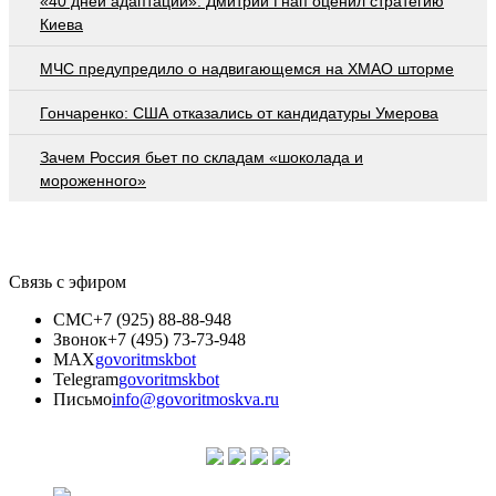
«40 дней адаптации»: Дмитрий Гнап оценил стратегию
Киева
МЧС предупредило о надвигающемся на ХМАО шторме
Гончаренко: США отказались от кандидатуры Умерова
Зачем Россия бьет по складам «шоколада и
мороженного»
Связь с эфиром
СМС
+7 (925) 88-88-948
Звонок
+7 (495) 73-73-948
MAX
govoritmskbot
Telegram
govoritmskbot
Письмо
info@govoritmoskva.ru