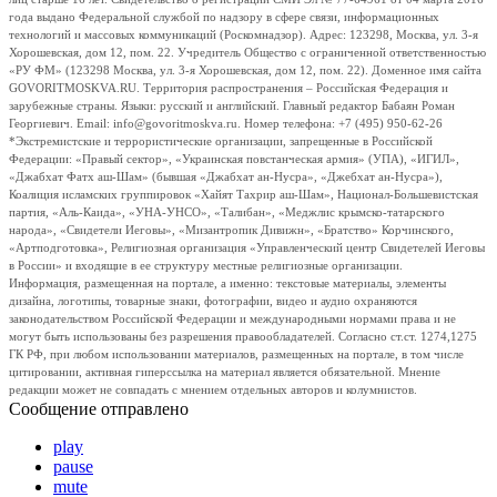
года выдано Федеральной службой по надзору в сфере связи, информационных
технологий и массовых коммуникаций (Роскомнадзор). Адрес: 123298, Москва, ул. 3-я
Хорошевская, дом 12, пом. 22. Учредитель Общество с ограниченной ответственностью
«РУ ФМ» (123298 Москва, ул. 3-я Хорошевская, дом 12, пом. 22). Доменное имя сайта
GOVORITMOSKVA.RU. Территория распространения – Российская Федерация и
зарубежные страны. Языки: русский и английский. Главный редактор Бабаян Роман
Георгиевич. Email: info@govoritmoskva.ru. Номер телефона: +7 (495) 950-62-26
*Экстремистские и террористические организации, запрещенные в Российской
Федерации: «Правый сектор», «Украинская повстанческая армия» (УПА), «ИГИЛ»,
«Джабхат Фатх аш-Шам» (бывшая «Джабхат ан-Нусра», «Джебхат ан-Нусра»),
Коалиция исламских группировок «Хайят Тахрир аш-Шам», Национал-Большевистская
партия, «Аль-Каида», «УНА-УНСО», «Талибан», «Меджлис крымско-татарского
народа», «Свидетели Иеговы», «Мизантропик Дивижн», «Братство» Корчинского,
«Артподготовка», Религиозная организация «Управленческий центр Свидетелей Иеговы
в России» и входящие в ее структуру местные религиозные организации.
Информация, размещенная на портале, а именно: текстовые материалы, элементы
дизайна, логотипы, товарные знаки, фотографии, видео и аудио охраняются
законодательством Российской Федерации и международными нормами права и не
могут быть использованы без разрешения правообладателей. Согласно ст.ст. 1274,1275
ГК РФ, при любом использовании материалов, размещенных на портале, в том числе
цитировании, активная гиперссылка на материал является обязательной. Мнение
редакции может не совпадать с мнением отдельных авторов и колумнистов.
Сообщение отправлено
play
pause
mute