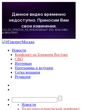
Новости
Конфликт на Ближнем Востоке
СВО
Интервью
Программы и ведущие
Сетка вещания
Редакция
Новости
Палестино-израильский конфликт