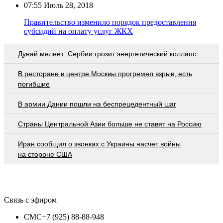
07:55
Июль 28, 2018
Правительство изменило порядок предоставления
субсидий на оплату услуг ЖКХ
Дунай мелеет: Сербии грозит энергетический коллапс
В ресторане в центре Москвы прогремел взрыв, есть
погибшие
В армии Дании пошли на беспрецедентный шаг
Страны Центральной Азии больше не ставят на Россию
Иран сообщил о звонках с Украины насчет войны
на стороне США
Связь с эфиром
СМС
+7 (925) 88-88-948