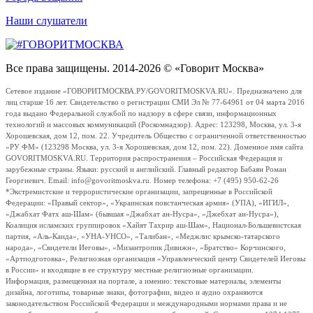
Наши слушатели
Все права защищены. 2014-2026 © «Говорит Москва»
Сетевое издание «ГОВОРИТМОСКВА.РУ/GOVORITMOSKVA.RU». Предназначено для
лиц старше 16 лет. Свидетельство о регистрации СМИ Эл № 77-64961 от 04 марта 2016
года выдано Федеральной службой по надзору в сфере связи, информационных
технологий и массовых коммуникаций (Роскомнадзор). Адрес: 123298, Москва, ул. 3-я
Хорошевская, дом 12, пом. 22. Учредитель Общество с ограниченной ответственностью
«РУ ФМ» (123298 Москва, ул. 3-я Хорошевская, дом 12, пом. 22). Доменное имя сайта
GOVORITMOSKVA.RU. Территория распространения – Российская Федерация и
зарубежные страны. Языки: русский и английский. Главный редактор Бабаян Роман
Георгиевич. Email: info@govoritmoskva.ru. Номер телефона: +7 (495) 950-62-26
*Экстремистские и террористические организации, запрещенные в Российской
Федерации: «Правый сектор», «Украинская повстанческая армия» (УПА), «ИГИЛ»,
«Джабхат Фатх аш-Шам» (бывшая «Джабхат ан-Нусра», «Джебхат ан-Нусра»),
Коалиция исламских группировок «Хайят Тахрир аш-Шам», Национал-Большевистская
партия, «Аль-Каида», «УНА-УНСО», «Талибан», «Меджлис крымско-татарского
народа», «Свидетели Иеговы», «Мизантропик Дивижн», «Братство» Корчинского,
«Артподготовка», Религиозная организация «Управленческий центр Свидетелей Иеговы
в России» и входящие в ее структуру местные религиозные организации.
Информация, размещенная на портале, а именно: текстовые материалы, элементы
дизайна, логотипы, товарные знаки, фотографии, видео и аудио охраняются
законодательством Российской Федерации и международными нормами права и не