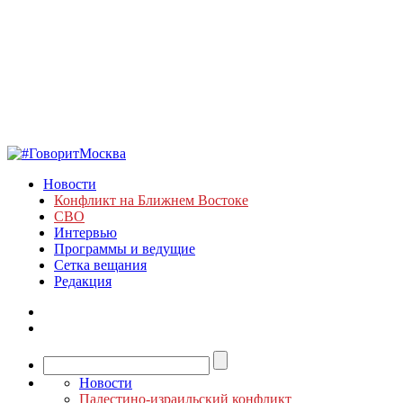
Новости
Конфликт на Ближнем Востоке
СВО
Интервью
Программы и ведущие
Сетка вещания
Редакция
Новости
Палестино-израильский конфликт