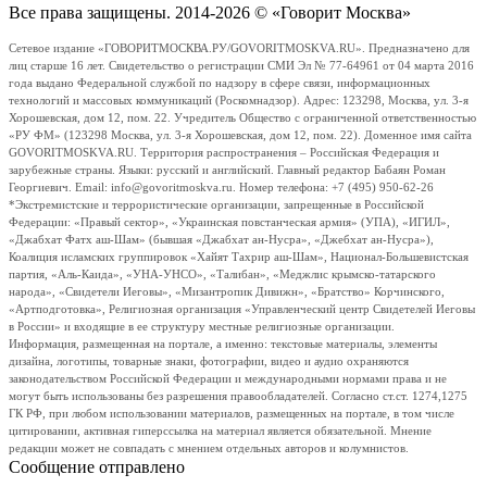
Все права защищены. 2014-2026 © «Говорит Москва»
Сетевое издание «ГОВОРИТМОСКВА.РУ/GOVORITMOSKVA.RU». Предназначено для
лиц старше 16 лет. Свидетельство о регистрации СМИ Эл № 77-64961 от 04 марта 2016
года выдано Федеральной службой по надзору в сфере связи, информационных
технологий и массовых коммуникаций (Роскомнадзор). Адрес: 123298, Москва, ул. 3-я
Хорошевская, дом 12, пом. 22. Учредитель Общество с ограниченной ответственностью
«РУ ФМ» (123298 Москва, ул. 3-я Хорошевская, дом 12, пом. 22). Доменное имя сайта
GOVORITMOSKVA.RU. Территория распространения – Российская Федерация и
зарубежные страны. Языки: русский и английский. Главный редактор Бабаян Роман
Георгиевич. Email: info@govoritmoskva.ru. Номер телефона: +7 (495) 950-62-26
*Экстремистские и террористические организации, запрещенные в Российской
Федерации: «Правый сектор», «Украинская повстанческая армия» (УПА), «ИГИЛ»,
«Джабхат Фатх аш-Шам» (бывшая «Джабхат ан-Нусра», «Джебхат ан-Нусра»),
Коалиция исламских группировок «Хайят Тахрир аш-Шам», Национал-Большевистская
партия, «Аль-Каида», «УНА-УНСО», «Талибан», «Меджлис крымско-татарского
народа», «Свидетели Иеговы», «Мизантропик Дивижн», «Братство» Корчинского,
«Артподготовка», Религиозная организация «Управленческий центр Свидетелей Иеговы
в России» и входящие в ее структуру местные религиозные организации.
Информация, размещенная на портале, а именно: текстовые материалы, элементы
дизайна, логотипы, товарные знаки, фотографии, видео и аудио охраняются
законодательством Российской Федерации и международными нормами права и не
могут быть использованы без разрешения правообладателей. Согласно ст.ст. 1274,1275
ГК РФ, при любом использовании материалов, размещенных на портале, в том числе
цитировании, активная гиперссылка на материал является обязательной. Мнение
редакции может не совпадать с мнением отдельных авторов и колумнистов.
Сообщение отправлено