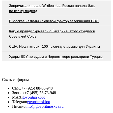
Запричитали после Wildberries: Россия начала бить
по всему подряд
В Москве назвали ключевой фактор завершения СВО
Какую правду скрывали о Гагарине: этого стыдился
Советский Союз
США: Иран готовит 100-тысячную армию для Украины
Удары ВСУ по судам в Черном море разъярили Турцию
Связь с эфиром
СМС
+7 (925) 88-88-948
Звонок
+7 (495) 73-73-948
MAX
govoritmskbot
Telegram
govoritmskbot
Письмо
info@govoritmoskva.ru