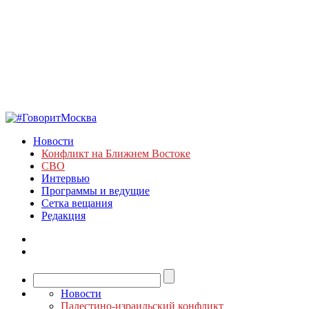
Новости
Конфликт на Ближнем Востоке
СВО
Интервью
Программы и ведущие
Сетка вещания
Редакция
Новости
Палестино-израильский конфликт