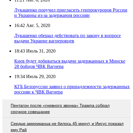
Лукашенко поручил пригласить генпрокуроров России
и Украины из-за задержания россиян
16:42
Авг. 5, 2020
Лукашенко обещал действовать по закону в вопросе
выдачи Украине вагнеровцев
18:43
Июль 31, 2020
Киев будет добиваться выдачи задержанных в Минске
28 бойцов ЧВК Вагнера
19:34
Июль 29, 2020
КГБ Белоруссии заявил о принадлежности задержанных
россиян к ЧВК Вагнера
Пентагон после «гневного звонка» Трампа собрал
срочное совещание
Сердце американца не билось 45 минут, и Иисус показал
ему Рай