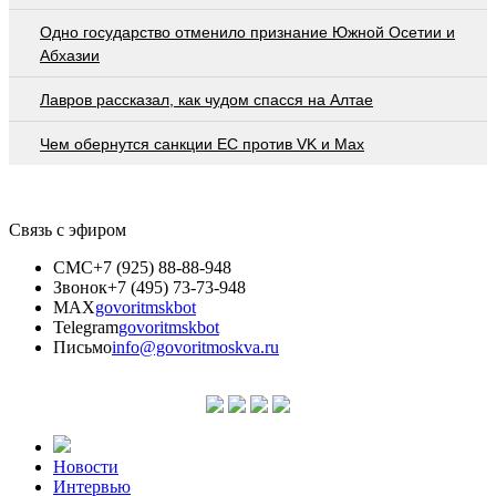
Одно государство отменило признание Южной Осетии и
Абхазии
Лавров рассказал, как чудом спасся на Алтае
Чем обернутся санкции ЕС против VK и Max
Связь с эфиром
СМС
+7 (925) 88-88-948
Звонок
+7 (495) 73-73-948
MAX
govoritmskbot
Telegram
govoritmskbot
Письмо
info@govoritmoskva.ru
Новости
Интервью