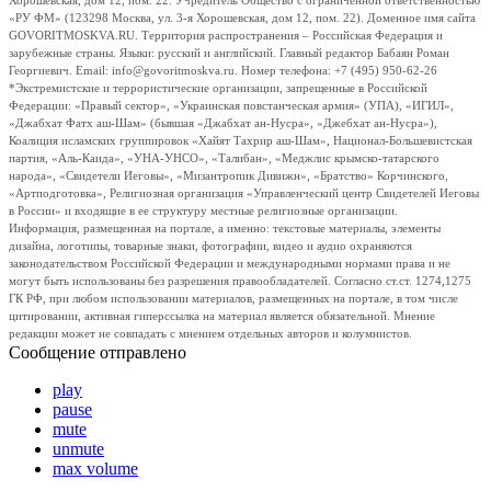
Хорошевская, дом 12, пом. 22. Учредитель Общество с ограниченной ответственностью
«РУ ФМ» (123298 Москва, ул. 3-я Хорошевская, дом 12, пом. 22). Доменное имя сайта
GOVORITMOSKVA.RU. Территория распространения – Российская Федерация и
зарубежные страны. Языки: русский и английский. Главный редактор Бабаян Роман
Георгиевич. Email: info@govoritmoskva.ru. Номер телефона: +7 (495) 950-62-26
*Экстремистские и террористические организации, запрещенные в Российской
Федерации: «Правый сектор», «Украинская повстанческая армия» (УПА), «ИГИЛ»,
«Джабхат Фатх аш-Шам» (бывшая «Джабхат ан-Нусра», «Джебхат ан-Нусра»),
Коалиция исламских группировок «Хайят Тахрир аш-Шам», Национал-Большевистская
партия, «Аль-Каида», «УНА-УНСО», «Талибан», «Меджлис крымско-татарского
народа», «Свидетели Иеговы», «Мизантропик Дивижн», «Братство» Корчинского,
«Артподготовка», Религиозная организация «Управленческий центр Свидетелей Иеговы
в России» и входящие в ее структуру местные религиозные организации.
Информация, размещенная на портале, а именно: текстовые материалы, элементы
дизайна, логотипы, товарные знаки, фотографии, видео и аудио охраняются
законодательством Российской Федерации и международными нормами права и не
могут быть использованы без разрешения правообладателей. Согласно ст.ст. 1274,1275
ГК РФ, при любом использовании материалов, размещенных на портале, в том числе
цитировании, активная гиперссылка на материал является обязательной. Мнение
редакции может не совпадать с мнением отдельных авторов и колумнистов.
Сообщение отправлено
play
pause
mute
unmute
max volume