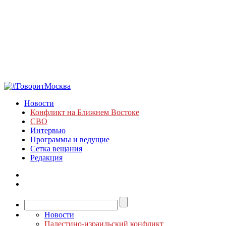
Новости
Конфликт на Ближнем Востоке
СВО
Интервью
Программы и ведущие
Сетка вещания
Редакция
Новости
Палестино-израильский конфликт