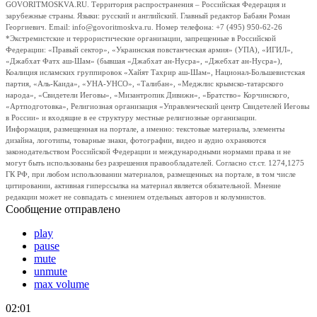
GOVORITMOSKVA.RU. Территория распространения – Российская Федерация и
зарубежные страны. Языки: русский и английский. Главный редактор Бабаян Роман
Георгиевич. Email: info@govoritmoskva.ru. Номер телефона: +7 (495) 950-62-26
*Экстремистские и террористические организации, запрещенные в Российской
Федерации: «Правый сектор», «Украинская повстанческая армия» (УПА), «ИГИЛ»,
«Джабхат Фатх аш-Шам» (бывшая «Джабхат ан-Нусра», «Джебхат ан-Нусра»),
Коалиция исламских группировок «Хайят Тахрир аш-Шам», Национал-Большевистская
партия, «Аль-Каида», «УНА-УНСО», «Талибан», «Меджлис крымско-татарского
народа», «Свидетели Иеговы», «Мизантропик Дивижн», «Братство» Корчинского,
«Артподготовка», Религиозная организация «Управленческий центр Свидетелей Иеговы
в России» и входящие в ее структуру местные религиозные организации.
Информация, размещенная на портале, а именно: текстовые материалы, элементы
дизайна, логотипы, товарные знаки, фотографии, видео и аудио охраняются
законодательством Российской Федерации и международными нормами права и не
могут быть использованы без разрешения правообладателей. Согласно ст.ст. 1274,1275
ГК РФ, при любом использовании материалов, размещенных на портале, в том числе
цитировании, активная гиперссылка на материал является обязательной. Мнение
редакции может не совпадать с мнением отдельных авторов и колумнистов.
Сообщение отправлено
play
pause
mute
unmute
max volume
02:01