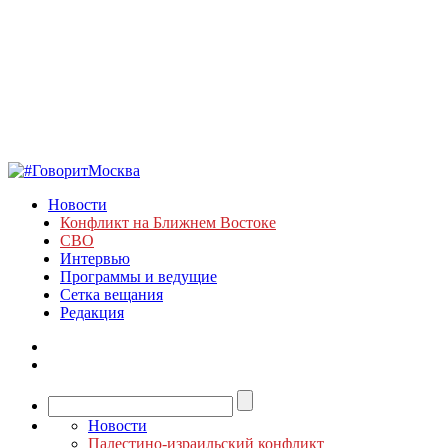
Новости
Конфликт на Ближнем Востоке
СВО
Интервью
Программы и ведущие
Сетка вещания
Редакция
Новости
Палестино-израильский конфликт