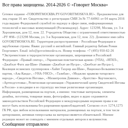
Все права защищены. 2014-2026 © «Говорит Москва»
Сетевое издание «ГОВОРИТМОСКВА.РУ/GOVORITMOSKVA.RU». Предназначено для
лиц старше 16 лет. Свидетельство о регистрации СМИ Эл № 77-64961 от 04 марта 2016
года выдано Федеральной службой по надзору в сфере связи, информационных
технологий и массовых коммуникаций (Роскомнадзор). Адрес: 123298, Москва, ул. 3-я
Хорошевская, дом 12, пом. 22. Учредитель Общество с ограниченной ответственностью
«РУ ФМ» (123298 Москва, ул. 3-я Хорошевская, дом 12, пом. 22). Доменное имя сайта
GOVORITMOSKVA.RU. Территория распространения – Российская Федерация и
зарубежные страны. Языки: русский и английский. Главный редактор Бабаян Роман
Георгиевич. Email: info@govoritmoskva.ru. Номер телефона: +7 (495) 950-62-26
*Экстремистские и террористические организации, запрещенные в Российской
Федерации: «Правый сектор», «Украинская повстанческая армия» (УПА), «ИГИЛ»,
«Джабхат Фатх аш-Шам» (бывшая «Джабхат ан-Нусра», «Джебхат ан-Нусра»),
Коалиция исламских группировок «Хайят Тахрир аш-Шам», Национал-Большевистская
партия, «Аль-Каида», «УНА-УНСО», «Талибан», «Меджлис крымско-татарского
народа», «Свидетели Иеговы», «Мизантропик Дивижн», «Братство» Корчинского,
«Артподготовка», Религиозная организация «Управленческий центр Свидетелей Иеговы
в России» и входящие в ее структуру местные религиозные организации.
Информация, размещенная на портале, а именно: текстовые материалы, элементы
дизайна, логотипы, товарные знаки, фотографии, видео и аудио охраняются
законодательством Российской Федерации и международными нормами права и не
могут быть использованы без разрешения правообладателей. Согласно ст.ст. 1274,1275
ГК РФ, при любом использовании материалов, размещенных на портале, в том числе
цитировании, активная гиперссылка на материал является обязательной. Мнение
редакции может не совпадать с мнением отдельных авторов и колумнистов.
Сообщение отправлено