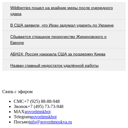
Wildberries пошел на крайние меры после очередного
удара
В США заявили, что Иран задумал ударить по Украине
Сбывается страшное пророчество Жириновского о
Европе
АБН24: Россия наказала США за поддержку Киева
Назван главный недостаток удалённой работы
Связь с эфиром
СМС
+7 (925) 88-88-948
Звонок
+7 (495) 73-73-948
MAX
govoritmskbot
Telegram
govoritmskbot
Письмо
info@govoritmoskva.ru