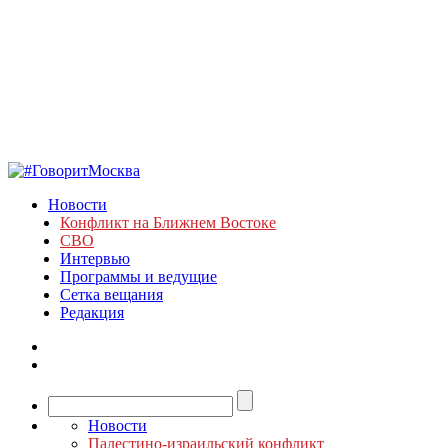
Новости
Конфликт на Ближнем Востоке
СВО
Интервью
Программы и ведущие
Сетка вещания
Редакция
Новости
Палестино-израильский конфликт