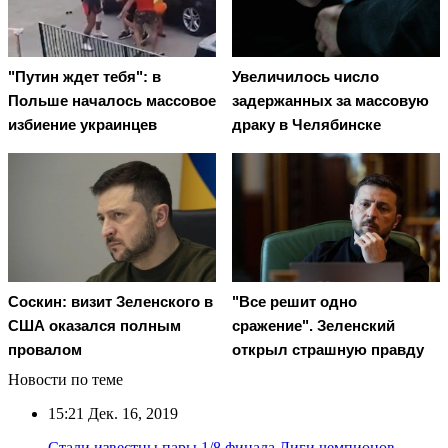
"Путин ждет тебя": в
Увеличилось число
Польше началось массовое
задержанных за массовую
избиение украинцев
драку в Челябинске
Соскин: визит Зеленского в
"Все решит одно
США оказался полным
сражение". Зеленский
провалом
открыл страшную правду
Новости по теме
15:21
Дек. 16, 2019
Стали известны пары 1/8 финала Лиги чемпионов