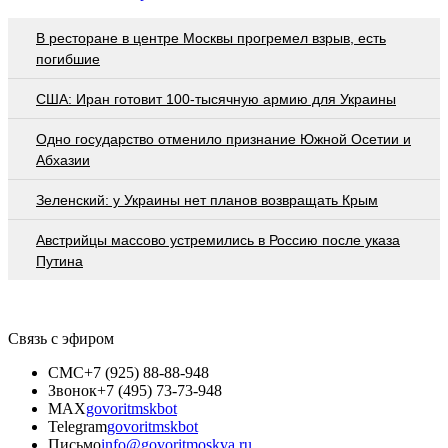
В ресторане в центре Москвы прогремел взрыв, есть
погибшие
США: Иран готовит 100-тысячную армию для Украины
Одно государство отменило признание Южной Осетии и
Абхазии
Зеленский: у Украины нет планов возвращать Крым
Австрийцы массово устремились в Россию после указа
Путина
Связь с эфиром
СМС
+7 (925) 88-88-948
Звонок
+7 (495) 73-73-948
MAX
govoritmskbot
Telegram
govoritmskbot
Письмо
info@govoritmoskva.ru