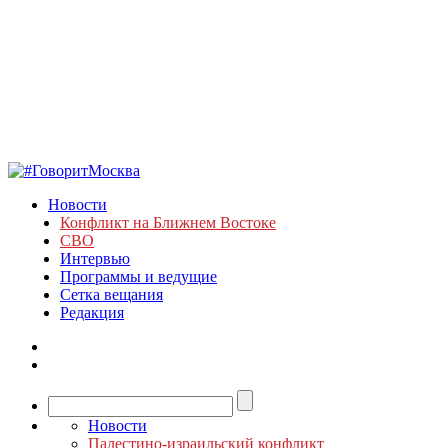
Новости
Конфликт на Ближнем Востоке
СВО
Интервью
Программы и ведущие
Сетка вещания
Редакция
Новости
Палестино-израильский конфликт