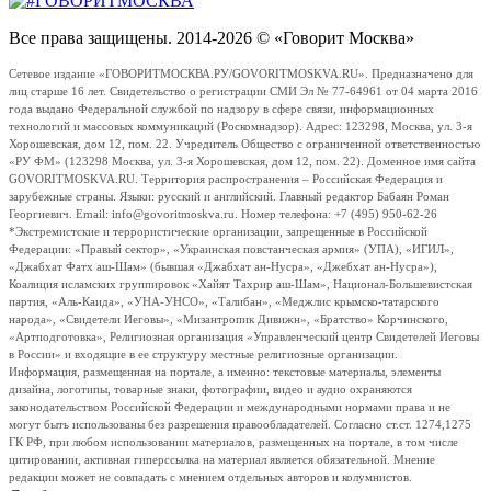
Все права защищены. 2014-2026 © «Говорит Москва»
Сетевое издание «ГОВОРИТМОСКВА.РУ/GOVORITMOSKVA.RU». Предназначено для
лиц старше 16 лет. Свидетельство о регистрации СМИ Эл № 77-64961 от 04 марта 2016
года выдано Федеральной службой по надзору в сфере связи, информационных
технологий и массовых коммуникаций (Роскомнадзор). Адрес: 123298, Москва, ул. 3-я
Хорошевская, дом 12, пом. 22. Учредитель Общество с ограниченной ответственностью
«РУ ФМ» (123298 Москва, ул. 3-я Хорошевская, дом 12, пом. 22). Доменное имя сайта
GOVORITMOSKVA.RU. Территория распространения – Российская Федерация и
зарубежные страны. Языки: русский и английский. Главный редактор Бабаян Роман
Георгиевич. Email: info@govoritmoskva.ru. Номер телефона: +7 (495) 950-62-26
*Экстремистские и террористические организации, запрещенные в Российской
Федерации: «Правый сектор», «Украинская повстанческая армия» (УПА), «ИГИЛ»,
«Джабхат Фатх аш-Шам» (бывшая «Джабхат ан-Нусра», «Джебхат ан-Нусра»),
Коалиция исламских группировок «Хайят Тахрир аш-Шам», Национал-Большевистская
партия, «Аль-Каида», «УНА-УНСО», «Талибан», «Меджлис крымско-татарского
народа», «Свидетели Иеговы», «Мизантропик Дивижн», «Братство» Корчинского,
«Артподготовка», Религиозная организация «Управленческий центр Свидетелей Иеговы
в России» и входящие в ее структуру местные религиозные организации.
Информация, размещенная на портале, а именно: текстовые материалы, элементы
дизайна, логотипы, товарные знаки, фотографии, видео и аудио охраняются
законодательством Российской Федерации и международными нормами права и не
могут быть использованы без разрешения правообладателей. Согласно ст.ст. 1274,1275
ГК РФ, при любом использовании материалов, размещенных на портале, в том числе
цитировании, активная гиперссылка на материал является обязательной. Мнение
редакции может не совпадать с мнением отдельных авторов и колумнистов.