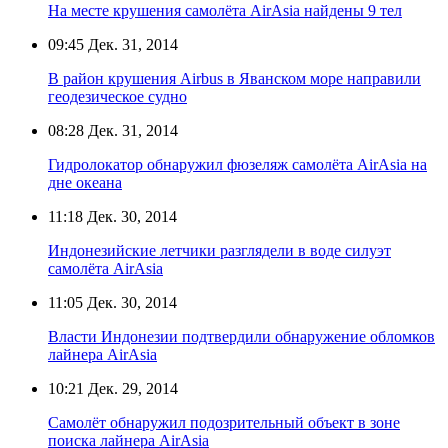
На месте крушения самолёта AirAsia найдены 9 тел
09:45
Дек. 31, 2014
В район крушения Airbus в Яванском море направили
геодезическое судно
08:28
Дек. 31, 2014
Гидролокатор обнаружил фюзеляж самолёта AirAsia на
дне океана
11:18
Дек. 30, 2014
Индонезийские летчики разглядели в воде силуэт
самолёта AirAsia
11:05
Дек. 30, 2014
Власти Индонезии подтвердили обнаружение обломков
лайнера AirAsia
10:21
Дек. 29, 2014
Самолёт обнаружил подозрительный объект в зоне
поиска лайнера AirAsia