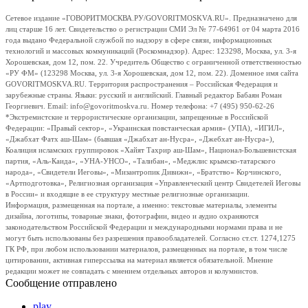
Сетевое издание «ГОВОРИТМОСКВА.РУ/GOVORITMOSKVA.RU». Предназначено для
лиц старше 16 лет. Свидетельство о регистрации СМИ Эл № 77-64961 от 04 марта 2016
года выдано Федеральной службой по надзору в сфере связи, информационных
технологий и массовых коммуникаций (Роскомнадзор). Адрес: 123298, Москва, ул. 3-я
Хорошевская, дом 12, пом. 22. Учредитель Общество с ограниченной ответственностью
«РУ ФМ» (123298 Москва, ул. 3-я Хорошевская, дом 12, пом. 22). Доменное имя сайта
GOVORITMOSKVA.RU. Территория распространения – Российская Федерация и
зарубежные страны. Языки: русский и английский. Главный редактор Бабаян Роман
Георгиевич. Email: info@govoritmoskva.ru. Номер телефона: +7 (495) 950-62-26
*Экстремистские и террористические организации, запрещенные в Российской
Федерации: «Правый сектор», «Украинская повстанческая армия» (УПА), «ИГИЛ»,
«Джабхат Фатх аш-Шам» (бывшая «Джабхат ан-Нусра», «Джебхат ан-Нусра»),
Коалиция исламских группировок «Хайят Тахрир аш-Шам», Национал-Большевистская
партия, «Аль-Каида», «УНА-УНСО», «Талибан», «Меджлис крымско-татарского
народа», «Свидетели Иеговы», «Мизантропик Дивижн», «Братство» Корчинского,
«Артподготовка», Религиозная организация «Управленческий центр Свидетелей Иеговы
в России» и входящие в ее структуру местные религиозные организации.
Информация, размещенная на портале, а именно: текстовые материалы, элементы
дизайна, логотипы, товарные знаки, фотографии, видео и аудио охраняются
законодательством Российской Федерации и международными нормами права и не
могут быть использованы без разрешения правообладателей. Согласно ст.ст. 1274,1275
ГК РФ, при любом использовании материалов, размещенных на портале, в том числе
цитировании, активная гиперссылка на материал является обязательной. Мнение
редакции может не совпадать с мнением отдельных авторов и колумнистов.
Сообщение отправлено
play