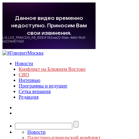
Новости
Конфликт на Ближнем Востоке
СВО
Интервью
Программы и ведущие
Сетка вещания
Редакция
Новости
Палестино-израильский конфликт