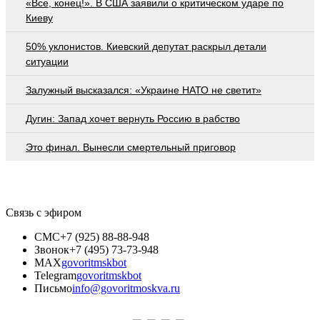
«Все, конец!». В США заявили о критическом ударе по
Киеву
50% уклонистов. Киевский депутат раскрыл детали
ситуации
Залужный высказался: «Украине НАТО не светит»
Дугин: Запад хочет вернуть Россию в рабство
Это финал. Вынесли смертельный приговор
Связь с эфиром
СМС
+7 (925) 88-88-948
Звонок
+7 (495) 73-73-948
MAX
govoritmskbot
Telegram
govoritmskbot
Письмо
info@govoritmoskva.ru