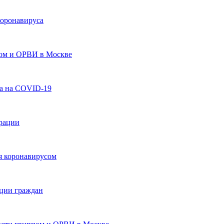
коронавируса
пом и ОРВИ в Москве
та на COVID-19
врации
ия коронавирусом
ции граждан