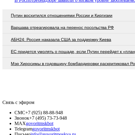
В Роспотребнадзоре заявили о низком уровне заболевае
Путин восхитился отношениями России и Киргизии
Варшава отреагировала на перенос посольства РФ
АБН24: Россия наказала США за поддержку Киева
EC придется умолять о пощаде, если Путин перейдет к «план
Мэр Хиросимы в годовщину бомбардировки раскритиковал Р
Связь с эфиром
СМС
+7 (925) 88-88-948
Звонок
+7 (495) 73-73-948
MAX
govoritmskbot
Telegram
govoritmskbot
Письмо
info@govoritmoskva.ru