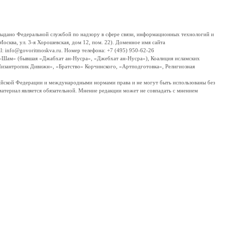
дано Федеральной службой по надзору в сфере связи, информационных технологий и
сква, ул. 3-я Хорошевская, дом 12, пом. 22). Доменное имя сайта
 info@govoritmoskva.ru. Номер телефона: +7 (495) 950-62-26
ш-Шам» (бывшая «Джабхат ан-Нусра», «Джебхат ан-Нусра»), Коалиция исламских
изантропик Дивижн», «Братство» Корчинского, «Артподготовка», Религиозная
ссийской Федерации и международными нормами права и не могут быть использованы без
материал является обязательной. Мнение редакции может не совпадать с мнением