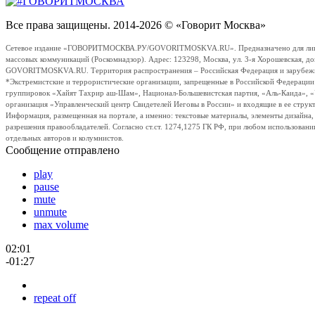
Все права защищены. 2014-2026 © «Говорит Москва»
Сетевое издание «ГОВОРИТМОСКВА.РУ/GOVORITMOSKVA.RU». Предназначено для лиц стар
массовых коммуникаций (Роскомнадзор). Адрес: 123298, Москва, ул. 3-я Хорошевская, д
GOVORITMOSKVA.RU. Территория распространения – Российская Федерация и зарубежные с
*Экстремистские и террористические организации, запрещенные в Российской Федераци
группировок «Хайят Тахрир аш-Шам», Национал-Большевистская партия, «Аль-Каида», 
организация «Управленческий центр Свидетелей Иеговы в России» и входящие в ее струк
Информация, размещенная на портале, а именно: текстовые материалы, элементы дизайна
разрешения правообладателей. Согласно ст.ст. 1274,1275 ГК РФ, при любом использовани
отдельных авторов и колумнистов.
Сообщение отправлено
play
pause
mute
unmute
max volume
02:01
-01:27
repeat off