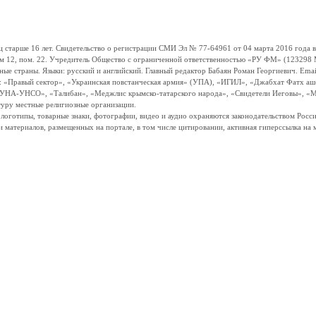
ше 16 лет. Свидетельство о регистрации СМИ Эл № 77-64961 от 04 марта 2016 года вы
ом 12, пом. 22. Учредитель Общество с ограниченной ответственностью «РУ ФМ» (123298 Мо
траны. Языки: русский и английский. Главный редактор Бабаян Роман Георгиевич. Email:
и: «Правый сектор», «Украинская повстанческая армия» (УПА), «ИГИЛ», «Джабхат Фатх а
«УНА-УНСО», «Талибан», «Меджлис крымско-татарского народа», «Свидетели Иеговы», «М
туру местные религиозные организации.
, логотипы, товарные знаки, фотографии, видео и аудио охраняются законодательством Ро
и материалов, размещенных на портале, в том числе цитировании, активная гиперссылка на 