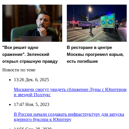
"Все решит одно
В ресторане в центре
сражение". Зеленский
Москвы прогремел взрыв,
открыл страшную правду
есть погибшие
Новости по теме
13:26
Дек. 6, 2025
Москвичи смогут увидеть сближение Луны с Юпитером
и звездой Поллукс
17:47
Ноя. 5, 2023
В России начали создавать инфраструктуру для запуска
ядерного буксира к Юпитеру