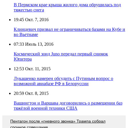
В Пермском крае крыша жилого дома обрушилась под
тяжестью снега
19:45
Окт. 7, 2016
Клинцевич призвал не ограничиваться базами на Кубе и
во Вьетнаме
07:33
Июль 13, 2016
Космический зонд Juno передал первый снимок
Юпитера
12:53
Окт. 11, 2015
Лукашенко намерен обсудить с Путиным вопрос о
возможной авиабазе РФ в Белоруссии
20:59
Окт. 8, 2015
Вашингтон и Варшава договорились о размещении баз
тяжёлой военной техники США
Пентагон после «гневного звонка» Трампа собрал
срочное совещание