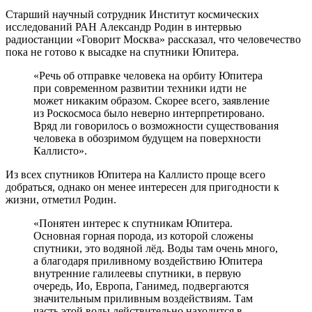
Старший научный сотрудник Институт космических
исследований РАН Александр Родин в интервью
радиостанции «Говорит Москва» рассказал, что человечество
пока не готово к высадке на спутники Юпитера.
«Речь об отправке человека на орбиту Юпитера
при современном развитии техники идти не
может никаким образом. Скорее всего, заявление
из Роскосмоса было неверно интерпретировано.
Вряд ли говорилось о возможности существования
человека в обозримом будущем на поверхности
Каллисто».
Из всех спутников Юпитера на Каллисто проще всего
добраться, однако он менее интересен для пригодности к
жизни, отметил Родин.
«Понятен интерес к спутникам Юпитера.
Основная горная порода, из которой сложены
спутники, это водяной лёд. Воды там очень много,
а благодаря приливному воздействию Юпитера
внутренние галилеевы спутники, в первую
очередь, Ио, Европа, Ганимед, подвергаются
значительным приливным воздействиям. Там
часть этой воды действительно находится в