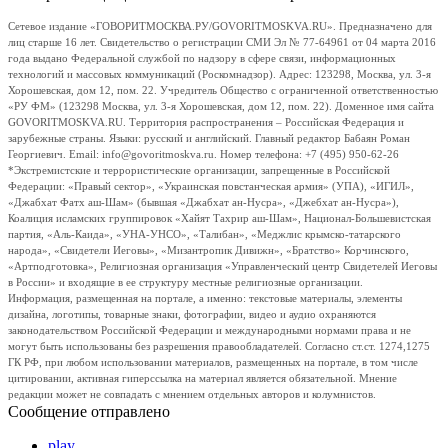
Сетевое издание «ГОВОРИТМОСКВА.РУ/GOVORITMOSKVA.RU». Предназначено для
лиц старше 16 лет. Свидетельство о регистрации СМИ Эл № 77-64961 от 04 марта 2016
года выдано Федеральной службой по надзору в сфере связи, информационных
технологий и массовых коммуникаций (Роскомнадзор). Адрес: 123298, Москва, ул. 3-я
Хорошевская, дом 12, пом. 22. Учредитель Общество с ограниченной ответственностью
«РУ ФМ» (123298 Москва, ул. 3-я Хорошевская, дом 12, пом. 22). Доменное имя сайта
GOVORITMOSKVA.RU. Территория распространения – Российская Федерация и
зарубежные страны. Языки: русский и английский. Главный редактор Бабаян Роман
Георгиевич. Email: info@govoritmoskva.ru. Номер телефона: +7 (495) 950-62-26
*Экстремистские и террористические организации, запрещенные в Российской
Федерации: «Правый сектор», «Украинская повстанческая армия» (УПА), «ИГИЛ»,
«Джабхат Фатх аш-Шам» (бывшая «Джабхат ан-Нусра», «Джебхат ан-Нусра»),
Коалиция исламских группировок «Хайят Тахрир аш-Шам», Национал-Большевистская
партия, «Аль-Каида», «УНА-УНСО», «Талибан», «Меджлис крымско-татарского
народа», «Свидетели Иеговы», «Мизантропик Дивижн», «Братство» Корчинского,
«Артподготовка», Религиозная организация «Управленческий центр Свидетелей Иеговы
в России» и входящие в ее структуру местные религиозные организации.
Информация, размещенная на портале, а именно: текстовые материалы, элементы
дизайна, логотипы, товарные знаки, фотографии, видео и аудио охраняются
законодательством Российской Федерации и международными нормами права и не
могут быть использованы без разрешения правообладателей. Согласно ст.ст. 1274,1275
ГК РФ, при любом использовании материалов, размещенных на портале, в том числе
цитировании, активная гиперссылка на материал является обязательной. Мнение
редакции может не совпадать с мнением отдельных авторов и колумнистов.
Сообщение отправлено
play