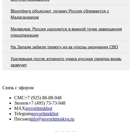
Bloomberg объяснил, почему Россия сближается с
Мадагаскаром
Медведев: Россия находится в важной точке завершения
спецоперации
На Западе забили тревогу из-за угрозы окончания СВО
Уцелевшая после атомного удара русская скрипка вновь
зазвучит
Связь с эфиром
СМС
+7 (925) 88-88-948
Звонок
+7 (495) 73-73-948
MAX
govoritmskbot
Telegram
govoritmskbot
Письмо
info@govoritmoskva.ru