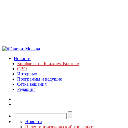
Новости
Конфликт на Ближнем Востоке
СВО
Интервью
Программы и ведущие
Сетка вещания
Редакция
Новости
Палестино-израильский конфликт