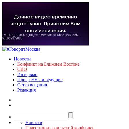
Новости
Конфликт на Ближнем Востоке
СВО
Интервью
Программы и ведущие
Сетка вещания
Редакция
Новости
Палестино-израильский конфликт