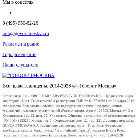
Мы в соцсетях
8 (495) 950-62-26
info@govoritmoskva.ru
Реклама на радио
Города вещания
Наши слушатели
Все права защищены. 2014-2026 © «Говорит Москва»
Сетевое издание «ГОВОРИТМОСКВА.РУ/GOVORITMOSKVA.RU». Предназначено для
лиц старше 16 лет. Свидетельство о регистрации СМИ Эл № 77-64961 от 04 марта 2016
года выдано Федеральной службой по надзору в сфере связи, информационных
технологий и массовых коммуникаций (Роскомнадзор). Адрес: 123298, Москва, ул. 3-я
Хорошевская, дом 12, пом. 22. Учредитель Общество с ограниченной ответственностью
«РУ ФМ» (123298 Москва, ул. 3-я Хорошевская, дом 12, пом. 22). Доменное имя сайта
GOVORITMOSKVA.RU. Территория распространения – Российская Федерация и
зарубежные страны. Языки: русский и английский. Главный редактор Бабаян Роман
Георгиевич. Email: info@govoritmoskva.ru. Номер телефона: +7 (495) 950-62-26