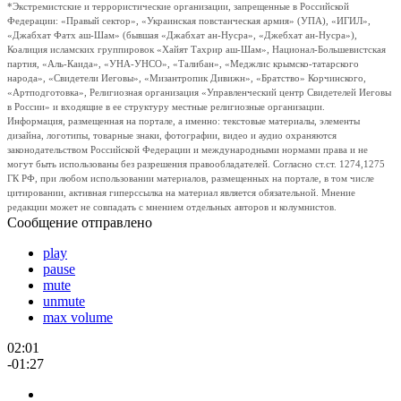
*Экстремистские и террористические организации, запрещенные в Российской
Федерации: «Правый сектор», «Украинская повстанческая армия» (УПА), «ИГИЛ»,
«Джабхат Фатх аш-Шам» (бывшая «Джабхат ан-Нусра», «Джебхат ан-Нусра»),
Коалиция исламских группировок «Хайят Тахрир аш-Шам», Национал-Большевистская
партия, «Аль-Каида», «УНА-УНСО», «Талибан», «Меджлис крымско-татарского
народа», «Свидетели Иеговы», «Мизантропик Дивижн», «Братство» Корчинского,
«Артподготовка», Религиозная организация «Управленческий центр Свидетелей Иеговы
в России» и входящие в ее структуру местные религиозные организации.
Информация, размещенная на портале, а именно: текстовые материалы, элементы
дизайна, логотипы, товарные знаки, фотографии, видео и аудио охраняются
законодательством Российской Федерации и международными нормами права и не
могут быть использованы без разрешения правообладателей. Согласно ст.ст. 1274,1275
ГК РФ, при любом использовании материалов, размещенных на портале, в том числе
цитировании, активная гиперссылка на материал является обязательной. Мнение
редакции может не совпадать с мнением отдельных авторов и колумнистов.
Сообщение отправлено
play
pause
mute
unmute
max volume
02:01
-01:27