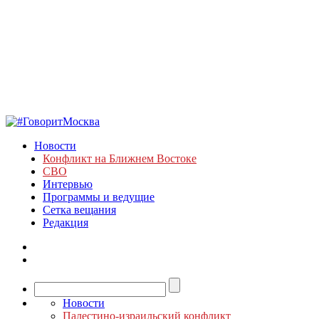
Новости
Конфликт на Ближнем Востоке
СВО
Интервью
Программы и ведущие
Сетка вещания
Редакция
Новости
Палестино-израильский конфликт