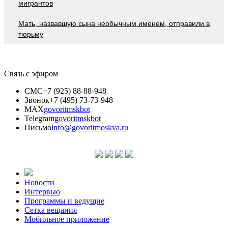
мигрантов
Мать, назвавшую сына необычным именем, отправили в
тюрьму
Связь с эфиром
СМС
+7 (925) 88-88-948
Звонок
+7 (495) 73-73-948
MAX
govoritmskbot
Telegram
govoritmskbot
Письмо
info@govoritmoskva.ru
Новости
Интервью
Программы и ведущие
Сетка вещания
Мобильное приложение