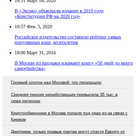
16:51
Март 16, 2020
В «Эксмо» объяснили издание в 2019 году
«Конституции РФ на 2020 год»
10:57
Фев. 5, 2020
Российское издательство составило рейтинг самых
популярных книг десятилетия
18:00
Март 31, 2016
В Москве из продажи изымают книгу «50 дней до моего
самоубийства»
Громкий хлопок над Москвой: что произошло
Средняя пенсия неработающих превысила 35 тыс. в
семи регионах
Криптообменники в Москве попали под удар из-за связи с
Киевом
Дмитриев: только правые партии могут спасти Европу от