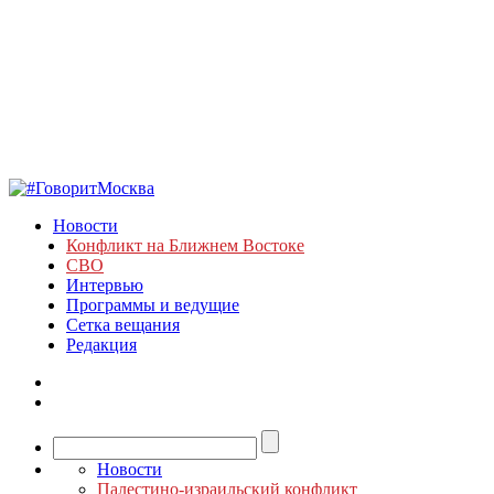
Новости
Конфликт на Ближнем Востоке
СВО
Интервью
Программы и ведущие
Сетка вещания
Редакция
Новости
Палестино-израильский конфликт