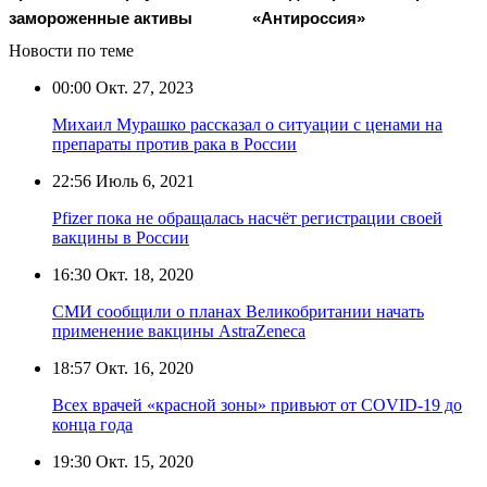
замороженные активы
«Антироссия»
Новости по теме
00:00
Окт. 27, 2023
Михаил Мурашко рассказал о ситуации с ценами на
препараты против рака в России
22:56
Июль 6, 2021
Pfizer пока не обращалась насчёт регистрации своей
вакцины в России
16:30
Окт. 18, 2020
СМИ сообщили о планах Великобритании начать
применение вакцины AstraZeneca
18:57
Окт. 16, 2020
Всех врачей «красной зоны» привьют от COVID-19 до
конца года
19:30
Окт. 15, 2020