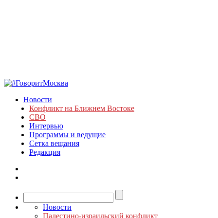
Новости
Конфликт на Ближнем Востоке
СВО
Интервью
Программы и ведущие
Сетка вещания
Редакция
Новости
Палестино-израильский конфликт