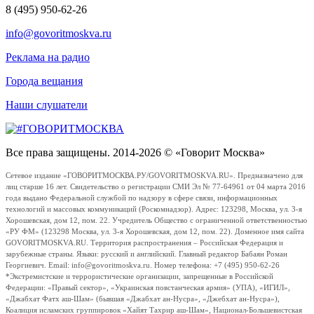
8 (495) 950-62-26
info@govoritmoskva.ru
Реклама на радио
Города вещания
Наши слушатели
Все права защищены. 2014-2026 © «Говорит Москва»
Сетевое издание «ГОВОРИТМОСКВА.РУ/GOVORITMOSKVA.RU». Предназначено для
лиц старше 16 лет. Свидетельство о регистрации СМИ Эл № 77-64961 от 04 марта 2016
года выдано Федеральной службой по надзору в сфере связи, информационных
технологий и массовых коммуникаций (Роскомнадзор). Адрес: 123298, Москва, ул. 3-я
Хорошевская, дом 12, пом. 22. Учредитель Общество с ограниченной ответственностью
«РУ ФМ» (123298 Москва, ул. 3-я Хорошевская, дом 12, пом. 22). Доменное имя сайта
GOVORITMOSKVA.RU. Территория распространения – Российская Федерация и
зарубежные страны. Языки: русский и английский. Главный редактор Бабаян Роман
Георгиевич. Email: info@govoritmoskva.ru. Номер телефона: +7 (495) 950-62-26
*Экстремистские и террористические организации, запрещенные в Российской
Федерации: «Правый сектор», «Украинская повстанческая армия» (УПА), «ИГИЛ»,
«Джабхат Фатх аш-Шам» (бывшая «Джабхат ан-Нусра», «Джебхат ан-Нусра»),
Коалиция исламских группировок «Хайят Тахрир аш-Шам», Национал-Большевистская