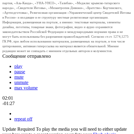
партия, «Аль-Каида», «УНА-УНСО», «Талибан», «Меджлис крымско-татарского
народа», «Свидетели Иеговы», «Мизантропик Дивижн», «Братство» Корчинского,
«Артподготовка», Религиозная организация «Управленческий центр Свидетелей Иеговы
в России» и входящие в ее структуру местные религиозные организации.
Информация, размещенная на портале, а именно: текстовые материалы, элементы
дизайна, логотипы, товарные знаки, фотографии, видео и аудио охраняются
законодательством Российской Федерации и международными нормами права и не
могут быть использованы без разрешения правообладателей. Согласно ст.ст. 1274,1275
ГК РФ, при любом использовании материалов, размещенных на портале, в том числе
цитировании, активная гиперссылка на материал является обязательной. Мнение
редакции может не совпадать с мнением отдельных авторов и колумнистов.
Сообщение отправлено
play
pause
mute
unmute
max volume
02:01
-01:27
repeat off
Update Required
To play the media you will need to either update