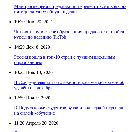
Минпросвещения предложили перевести все школы на
пятидневную учебную неделю
19:30
Янв. 20, 2021
Чиновникам в сфере образования предложили пройти
курсы по ведению TikTok
14:29
Дек. 8, 2020
Россия вошла в топ-10 стран с лучшим школьным
образованием
10:22
Ноя. 10, 2020
В Совфеде заявили о готовности рассмотреть закон об
удалёнке 2 декабря
12:59
Ноя. 9, 2020
В Подмосковье студентов вузов и колледжей перевели
на онлайн-обучение
11:20
Апрель 20, 2020