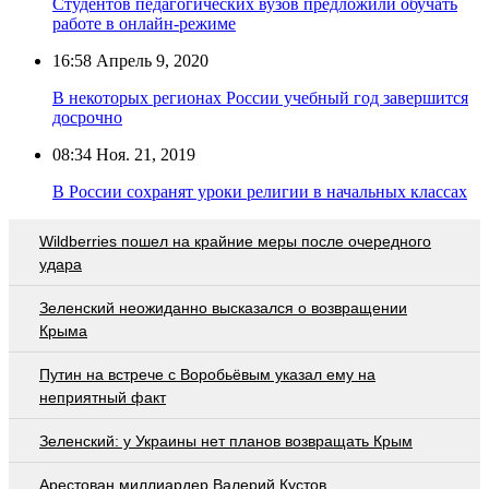
Студентов педагогических вузов предложили обучать
работе в онлайн-режиме
16:58
Апрель 9, 2020
В некоторых регионах России учебный год завершится
досрочно
08:34
Ноя. 21, 2019
В России сохранят уроки религии в начальных классах
Wildberries пошел на крайние меры после очередного
удара
Зеленский неожиданно высказался о возвращении
Крыма
Путин на встрече с Воробьёвым указал ему на
неприятный факт
Зеленский: у Украины нет планов возвращать Крым
Арестован миллиардер Валерий Кустов