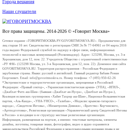
Города вещания
Наши слушатели
Все права защищены. 2014-2026 © «Говорит Москва»
Сетевое издание «ГОВОРИТМОСКВА.РУ/GOVORITMOSKVA.RU». Предназначено для
лиц старше 16 лет. Свидетельство о регистрации СМИ Эл № 77-64961 от 04 марта 2016
года выдано Федеральной службой по надзору в сфере связи, информационных
технологий и массовых коммуникаций (Роскомнадзор). Адрес: 123298, Москва, ул. 3-я
Хорошевская, дом 12, пом. 22. Учредитель Общество с ограниченной ответственностью
«РУ ФМ» (123298 Москва, ул. 3-я Хорошевская, дом 12, пом. 22). Доменное имя сайта
GOVORITMOSKVA.RU. Территория распространения – Российская Федерация и
зарубежные страны. Языки: русский и английский. Главный редактор Бабаян Роман
Георгиевич. Email: info@govoritmoskva.ru. Номер телефона: +7 (495) 950-62-26
*Экстремистские и террористические организации, запрещенные в Российской
Федерации: «Правый сектор», «Украинская повстанческая армия» (УПА), «ИГИЛ»,
«Джабхат Фатх аш-Шам» (бывшая «Джабхат ан-Нусра», «Джебхат ан-Нусра»),
Коалиция исламских группировок «Хайят Тахрир аш-Шам», Национал-Большевистская
партия, «Аль-Каида», «УНА-УНСО», «Талибан», «Меджлис крымско-татарского
народа», «Свидетели Иеговы», «Мизантропик Дивижн», «Братство» Корчинского,
«Артподготовка», Религиозная организация «Управленческий центр Свидетелей Иеговы
в России» и входящие в ее структуру местные религиозные организации.
Информация, размещенная на портале, а именно: текстовые материалы, элементы
дизайна, логотипы, товарные знаки, фотографии, видео и аудио охраняются
законодательством Российской Федерации и международными нормами права и не