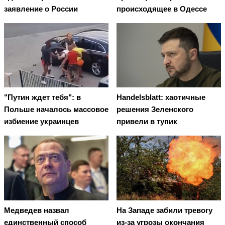
заявление о России
происходящее в Одессе
"Путин ждет тебя": в
Handelsblatt: хаотичные
Польше началось массовое
решения Зеленского
избиение украинцев
привели в тупик
Медведев назвал
На Западе забили тревогу
единственный способ
из-за угрозы окончания