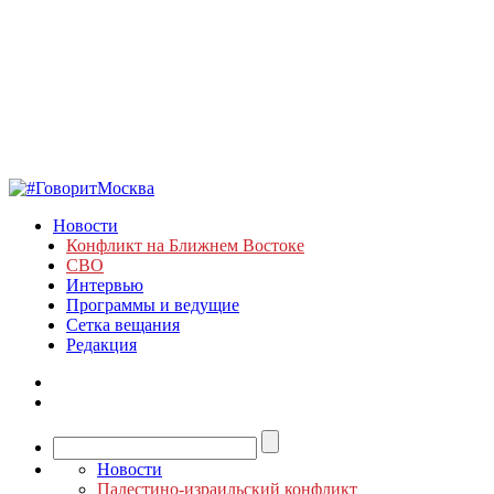
Новости
Конфликт на Ближнем Востоке
СВО
Интервью
Программы и ведущие
Сетка вещания
Редакция
Новости
Палестино-израильский конфликт