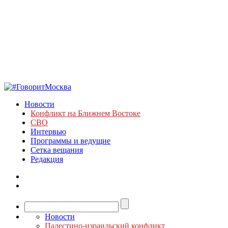
Новости
Конфликт на Ближнем Востоке
СВО
Интервью
Программы и ведущие
Сетка вещания
Редакция
Новости
Палестино-израильский конфликт