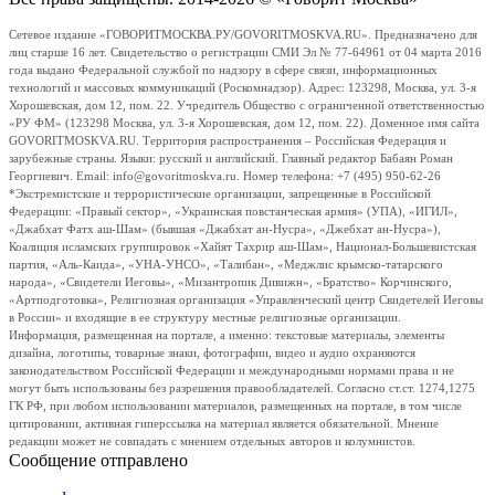
Сетевое издание «ГОВОРИТМОСКВА.РУ/GOVORITMOSKVA.RU». Предназначено для
лиц старше 16 лет. Свидетельство о регистрации СМИ Эл № 77-64961 от 04 марта 2016
года выдано Федеральной службой по надзору в сфере связи, информационных
технологий и массовых коммуникаций (Роскомнадзор). Адрес: 123298, Москва, ул. 3-я
Хорошевская, дом 12, пом. 22. Учредитель Общество с ограниченной ответственностью
«РУ ФМ» (123298 Москва, ул. 3-я Хорошевская, дом 12, пом. 22). Доменное имя сайта
GOVORITMOSKVA.RU. Территория распространения – Российская Федерация и
зарубежные страны. Языки: русский и английский. Главный редактор Бабаян Роман
Георгиевич. Email: info@govoritmoskva.ru. Номер телефона: +7 (495) 950-62-26
*Экстремистские и террористические организации, запрещенные в Российской
Федерации: «Правый сектор», «Украинская повстанческая армия» (УПА), «ИГИЛ»,
«Джабхат Фатх аш-Шам» (бывшая «Джабхат ан-Нусра», «Джебхат ан-Нусра»),
Коалиция исламских группировок «Хайят Тахрир аш-Шам», Национал-Большевистская
партия, «Аль-Каида», «УНА-УНСО», «Талибан», «Меджлис крымско-татарского
народа», «Свидетели Иеговы», «Мизантропик Дивижн», «Братство» Корчинского,
«Артподготовка», Религиозная организация «Управленческий центр Свидетелей Иеговы
в России» и входящие в ее структуру местные религиозные организации.
Информация, размещенная на портале, а именно: текстовые материалы, элементы
дизайна, логотипы, товарные знаки, фотографии, видео и аудио охраняются
законодательством Российской Федерации и международными нормами права и не
могут быть использованы без разрешения правообладателей. Согласно ст.ст. 1274,1275
ГК РФ, при любом использовании материалов, размещенных на портале, в том числе
цитировании, активная гиперссылка на материал является обязательной. Мнение
редакции может не совпадать с мнением отдельных авторов и колумнистов.
Сообщение отправлено