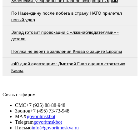
Зеленский: у Украины нет планов возвращать Крым
По Надеждину после побега в страну НАТО прилетел
новый удар
Запад готовит провокации с «лженаблюдателями» -
детали
Поляки не верят в заявления Киева о защите Европы
«40 дней адаптации»: Дмитрий Гнап оценил стратегию
Киева
Связь с эфиром
СМС
+7 (925) 88-88-948
Звонок
+7 (495) 73-73-948
MAX
govoritmskbot
Telegram
govoritmskbot
Письмо
info@govoritmoskva.ru