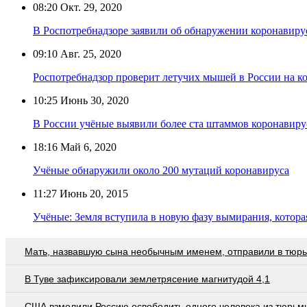
08:20
Окт. 29, 2020
В Роспотребнадзоре заявили об обнаружении коронавиру
09:10
Авг. 25, 2020
Роспотребнадзор проверит летучих мышей в России на к
10:25
Июнь 30, 2020
В России учёные выявили более ста штаммов коронавиру
18:16
Май 6, 2020
Учёные обнаружили около 200 мутаций коронавируса
11:27
Июнь 20, 2015
Учёные: Земля вступила в новую фазу вымирания, котора
Мать, назвавшую сына необычным именем, отправили в тюр
В Туве зафиксировали землетрясение магнитудой 4,1
США взмолили Россию освободить одного человека из тюрьм