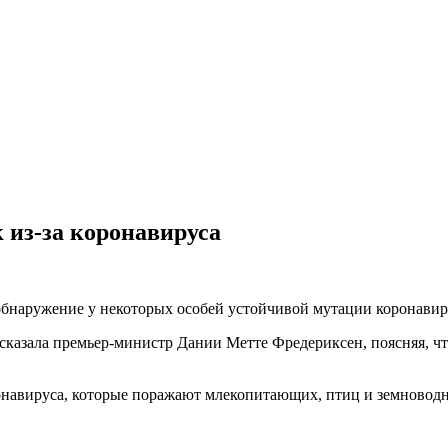
 из-за коронавируса
обнаружение у некоторых особей устойчивой мутации коронавир
казала премьер-министр Дании Метте Фредериксен, поясняя, чт
навируса, которые поражают млекопитающих, птиц и земноводны