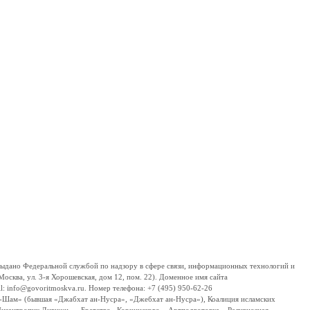
дано Федеральной службой по надзору в сфере связи, информационных технологий и
сква, ул. 3-я Хорошевская, дом 12, пом. 22). Доменное имя сайта
 info@govoritmoskva.ru. Номер телефона: +7 (495) 950-62-26
ш-Шам» (бывшая «Джабхат ан-Нусра», «Джебхат ан-Нусра»), Коалиция исламских