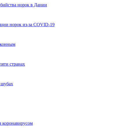
убийства норок в Дании
ции норок из-за COVID-19
законным
пяти странах
 шубах
ия коронавирусом