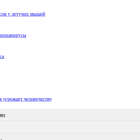
сов у летучих мышей
оронавирусы
са
я угрожает человечеству
ьму
ы