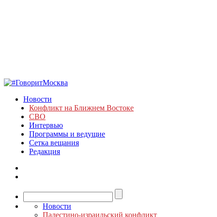
Новости
Конфликт на Ближнем Востоке
СВО
Интервью
Программы и ведущие
Сетка вещания
Редакция
Новости
Палестино-израильский конфликт