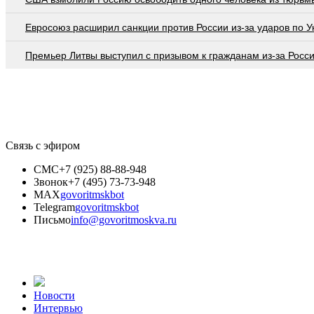
Евросоюз расширил санкции против России из-за ударов по У
Премьер Литвы выступил с призывом к гражданам из-за Росс
Связь с эфиром
СМС
+7 (925) 88-88-948
Звонок
+7 (495) 73-73-948
MAX
govoritmskbot
Telegram
govoritmskbot
Письмо
info@govoritmoskva.ru
Новости
Интервью