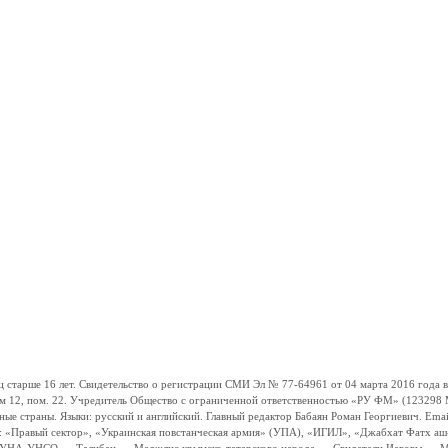
ше 16 лет. Свидетельство о регистрации СМИ Эл № 77-64961 от 04 марта 2016 года вы
ом 12, пом. 22. Учредитель Общество с ограниченной ответственностью «РУ ФМ» (123298 Мо
траны. Языки: русский и английский. Главный редактор Бабаян Роман Георгиевич. Email:
и: «Правый сектор», «Украинская повстанческая армия» (УПА), «ИГИЛ», «Джабхат Фатх а