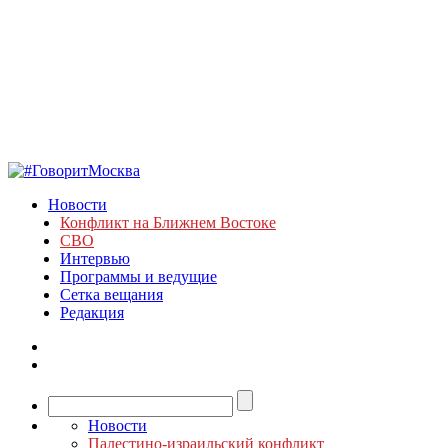
Новости
Конфликт на Ближнем Востоке
СВО
Интервью
Программы и ведущие
Сетка вещания
Редакция
Новости
Палестино-израильский конфликт