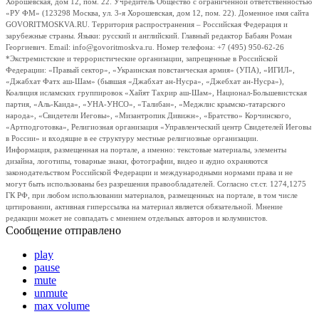
Хорошевская, дом 12, пом. 22. Учредитель Общество с ограниченной ответственностью
«РУ ФМ» (123298 Москва, ул. 3-я Хорошевская, дом 12, пом. 22). Доменное имя сайта
GOVORITMOSKVA.RU. Территория распространения – Российская Федерация и
зарубежные страны. Языки: русский и английский. Главный редактор Бабаян Роман
Георгиевич. Email: info@govoritmoskva.ru. Номер телефона: +7 (495) 950-62-26
*Экстремистские и террористические организации, запрещенные в Российской
Федерации: «Правый сектор», «Украинская повстанческая армия» (УПА), «ИГИЛ»,
«Джабхат Фатх аш-Шам» (бывшая «Джабхат ан-Нусра», «Джебхат ан-Нусра»),
Коалиция исламских группировок «Хайят Тахрир аш-Шам», Национал-Большевистская
партия, «Аль-Каида», «УНА-УНСО», «Талибан», «Меджлис крымско-татарского
народа», «Свидетели Иеговы», «Мизантропик Дивижн», «Братство» Корчинского,
«Артподготовка», Религиозная организация «Управленческий центр Свидетелей Иеговы
в России» и входящие в ее структуру местные религиозные организации.
Информация, размещенная на портале, а именно: текстовые материалы, элементы
дизайна, логотипы, товарные знаки, фотографии, видео и аудио охраняются
законодательством Российской Федерации и международными нормами права и не
могут быть использованы без разрешения правообладателей. Согласно ст.ст. 1274,1275
ГК РФ, при любом использовании материалов, размещенных на портале, в том числе
цитировании, активная гиперссылка на материал является обязательной. Мнение
редакции может не совпадать с мнением отдельных авторов и колумнистов.
Сообщение отправлено
play
pause
mute
unmute
max volume