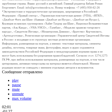
зарубежные страны. Языки: русский и английский. Главный редактор Бабаян Роман
Георгиевич. Email: info@govoritmoskva.ru. Номер телефона: +7 (495) 950-62-26
*Экстремистские и террористические организации, запрещенные в Российской
Федерации: «Правый сектор», «Украинская повстанческая армия» (УПА), «ИГИЛ»,
«Джабхат Фатх аш-Шам» (бывшая «Джабхат ан-Нусра», «Джебхат ан-Нусра»),
Коалиция исламских группировок «Хайят Тахрир аш-Шам», Национал-Большевистская
партия, «Аль-Каида», «УНА-УНСО», «Талибан», «Меджлис крымско-татарского
народа», «Свидетели Иеговы», «Мизантропик Дивижн», «Братство» Корчинского,
«Артподготовка», Религиозная организация «Управленческий центр Свидетелей Иеговы
в России» и входящие в ее структуру местные религиозные организации.
Информация, размещенная на портале, а именно: текстовые материалы, элементы
дизайна, логотипы, товарные знаки, фотографии, видео и аудио охраняются
законодательством Российской Федерации и международными нормами права и не
могут быть использованы без разрешения правообладателей. Согласно ст.ст. 1274,1275
ГК РФ, при любом использовании материалов, размещенных на портале, в том числе
цитировании, активная гиперссылка на материал является обязательной. Мнение
редакции может не совпадать с мнением отдельных авторов и колумнистов.
Сообщение отправлено
play
pause
mute
unmute
max volume
02:01
-01:27