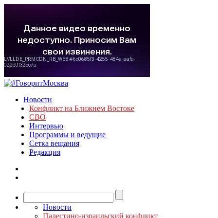
Новости
Конфликт на Ближнем Востоке
СВО
Интервью
Программы и ведущие
Сетка вещания
Редакция
Новости
Палестино-израильский конфликт