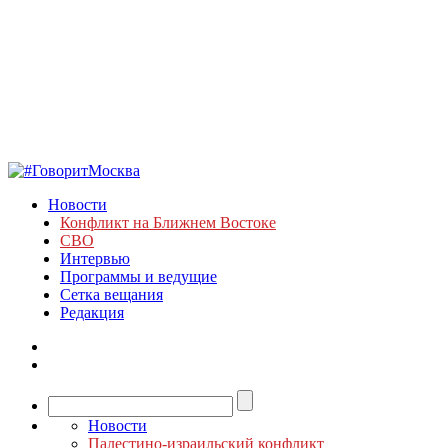
Новости
Конфликт на Ближнем Востоке
СВО
Интервью
Программы и ведущие
Сетка вещания
Редакция
Новости
Палестино-израильский конфликт