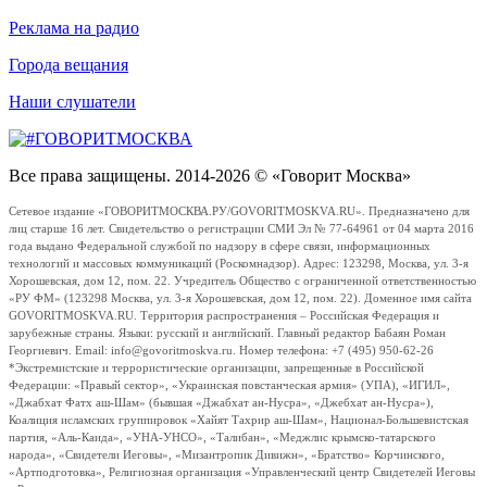
Реклама на радио
Города вещания
Наши слушатели
Все права защищены. 2014-2026 © «Говорит Москва»
Сетевое издание «ГОВОРИТМОСКВА.РУ/GOVORITMOSKVA.RU». Предназначено для
лиц старше 16 лет. Свидетельство о регистрации СМИ Эл № 77-64961 от 04 марта 2016
года выдано Федеральной службой по надзору в сфере связи, информационных
технологий и массовых коммуникаций (Роскомнадзор). Адрес: 123298, Москва, ул. 3-я
Хорошевская, дом 12, пом. 22. Учредитель Общество с ограниченной ответственностью
«РУ ФМ» (123298 Москва, ул. 3-я Хорошевская, дом 12, пом. 22). Доменное имя сайта
GOVORITMOSKVA.RU. Территория распространения – Российская Федерация и
зарубежные страны. Языки: русский и английский. Главный редактор Бабаян Роман
Георгиевич. Email: info@govoritmoskva.ru. Номер телефона: +7 (495) 950-62-26
*Экстремистские и террористические организации, запрещенные в Российской
Федерации: «Правый сектор», «Украинская повстанческая армия» (УПА), «ИГИЛ»,
«Джабхат Фатх аш-Шам» (бывшая «Джабхат ан-Нусра», «Джебхат ан-Нусра»),
Коалиция исламских группировок «Хайят Тахрир аш-Шам», Национал-Большевистская
партия, «Аль-Каида», «УНА-УНСО», «Талибан», «Меджлис крымско-татарского
народа», «Свидетели Иеговы», «Мизантропик Дивижн», «Братство» Корчинского,
«Артподготовка», Религиозная организация «Управленческий центр Свидетелей Иеговы