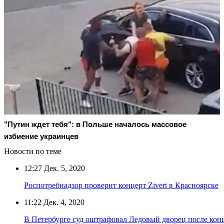
"Путин ждет тебя": в Польше началось массовое
избиение украинцев
Новости по теме
12:27
Дек. 5, 2020
Роспотребнадзор проверит концерт Zivert в Красноярске
11:22
Дек. 4, 2020
В Петербурге суд оштрафовал Ледовый дворец после кон