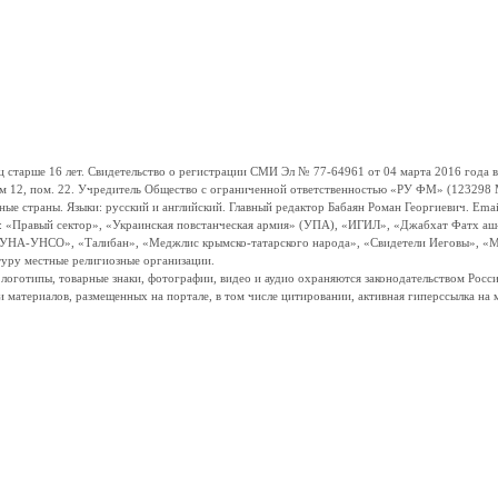
ше 16 лет. Свидетельство о регистрации СМИ Эл № 77-64961 от 04 марта 2016 года вы
ом 12, пом. 22. Учредитель Общество с ограниченной ответственностью «РУ ФМ» (123298 Мо
траны. Языки: русский и английский. Главный редактор Бабаян Роман Георгиевич. Email:
и: «Правый сектор», «Украинская повстанческая армия» (УПА), «ИГИЛ», «Джабхат Фатх а
«УНА-УНСО», «Талибан», «Меджлис крымско-татарского народа», «Свидетели Иеговы», «М
туру местные религиозные организации.
, логотипы, товарные знаки, фотографии, видео и аудио охраняются законодательством Ро
и материалов, размещенных на портале, в том числе цитировании, активная гиперссылка на 