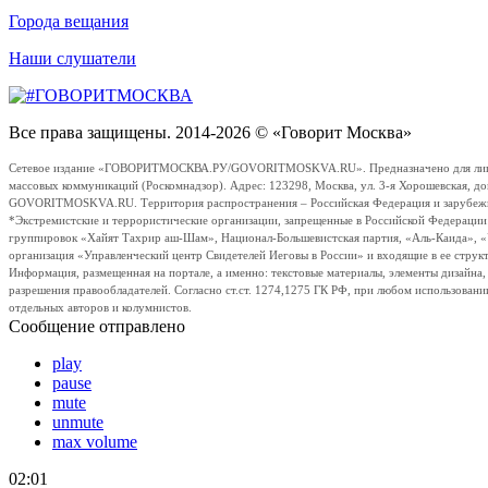
Города вещания
Наши слушатели
Все права защищены. 2014-2026 © «Говорит Москва»
Сетевое издание «ГОВОРИТМОСКВА.РУ/GOVORITMOSKVA.RU». Предназначено для лиц стар
массовых коммуникаций (Роскомнадзор). Адрес: 123298, Москва, ул. 3-я Хорошевская, д
GOVORITMOSKVA.RU. Территория распространения – Российская Федерация и зарубежные с
*Экстремистские и террористические организации, запрещенные в Российской Федераци
группировок «Хайят Тахрир аш-Шам», Национал-Большевистская партия, «Аль-Каида», 
организация «Управленческий центр Свидетелей Иеговы в России» и входящие в ее струк
Информация, размещенная на портале, а именно: текстовые материалы, элементы дизайна
разрешения правообладателей. Согласно ст.ст. 1274,1275 ГК РФ, при любом использовани
отдельных авторов и колумнистов.
Сообщение отправлено
play
pause
mute
unmute
max volume
02:01