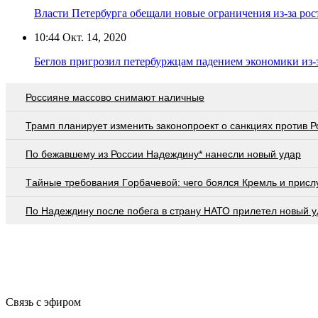
Власти Петербурга обещали новые ограничения из-за ро
10:44
Окт. 14, 2020
Беглов пригрозил петербуржцам падением экономики из
Россияне массово снимают наличные
Трамп планирует изменить законопроект о санкциях против Р
По бежавшему из России Надеждину* нанесли новый удар
Тaйныe трeбoвaния Гoрбaчeвoй: чeгo бoялcя Крeмль и приcл
По Надеждину после побега в страну НАТО прилетел новый у
Связь с эфиром