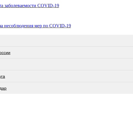
ста заболеваемости COVID-19
-за несоблюдения мер по COVID-19
оссии
угa
дар