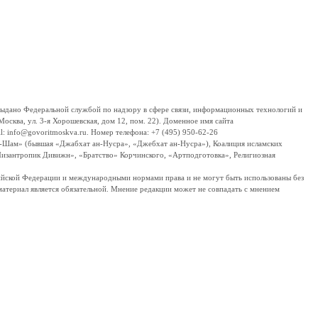
дано Федеральной службой по надзору в сфере связи, информационных технологий и
сква, ул. 3-я Хорошевская, дом 12, пом. 22). Доменное имя сайта
 info@govoritmoskva.ru. Номер телефона: +7 (495) 950-62-26
ш-Шам» (бывшая «Джабхат ан-Нусра», «Джебхат ан-Нусра»), Коалиция исламских
изантропик Дивижн», «Братство» Корчинского, «Артподготовка», Религиозная
ссийской Федерации и международными нормами права и не могут быть использованы без
материал является обязательной. Мнение редакции может не совпадать с мнением