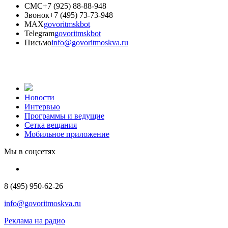
СМС
+7 (925) 88-88-948
Звонок
+7 (495) 73-73-948
MAX
govoritmskbot
Telegram
govoritmskbot
Письмо
info@govoritmoskva.ru
Новости
Интервью
Программы и ведущие
Сетка вещания
Мобильное приложение
Мы в соцсетях
8 (495) 950-62-26
info@govoritmoskva.ru
Реклама на радио