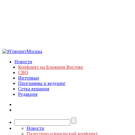
Новости
Конфликт на Ближнем Востоке
СВО
Интервью
Программы и ведущие
Сетка вещания
Редакция
Новости
Палестино-израильский конфликт