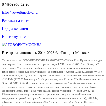
8 (495) 950-62-26
info@govoritmoskva.ru
Реклама на радио
Города вещания
Наши слушатели
Все права защищены. 2014-2026 © «Говорит Москва»
Сетевое издание «ГОВОРИТМОСКВА.РУ/GOVORITMOSKVA.RU». Предназначено для
лиц старше 16 лет. Свидетельство о регистрации СМИ Эл № 77-64961 от 04 марта 2016
года выдано Федеральной службой по надзору в сфере связи, информационных
технологий и массовых коммуникаций (Роскомнадзор). Адрес: 123298, Москва, ул. 3-я
Хорошевская, дом 12, пом. 22. Учредитель Общество с ограниченной ответственностью
«РУ ФМ» (123298 Москва, ул. 3-я Хорошевская, дом 12, пом. 22). Доменное имя сайта
GOVORITMOSKVA.RU. Территория распространения – Российская Федерация и
зарубежные страны. Языки: русский и английский. Главный редактор Бабаян Роман
Георгиевич. Email: info@govoritmoskva.ru. Номер телефона: +7 (495) 950-62-26
*Экстремистские и террористические организации, запрещенные в Российской
Федерации: «Правый сектор», «Украинская повстанческая армия» (УПА), «ИГИЛ»,
«Джабхат Фатх аш-Шам» (бывшая «Джабхат ан-Нусра», «Джебхат ан-Нусра»),
Коалиция исламских группировок «Хайят Тахрир аш-Шам», Национал-Большевистская