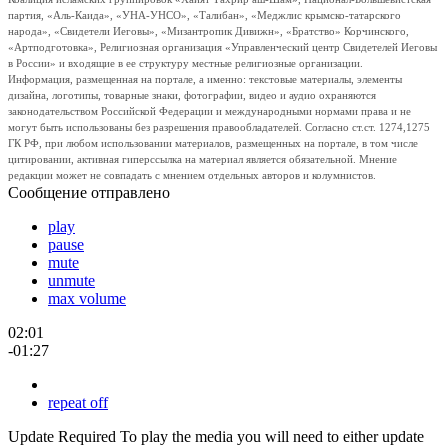
партия, «Аль-Каида», «УНА-УНСО», «Талибан», «Меджлис крымско-татарского
народа», «Свидетели Иеговы», «Мизантропик Дивижн», «Братство» Корчинского,
«Артподготовка», Религиозная организация «Управленческий центр Свидетелей Иеговы
в России» и входящие в ее структуру местные религиозные организации.
Информация, размещенная на портале, а именно: текстовые материалы, элементы
дизайна, логотипы, товарные знаки, фотографии, видео и аудио охраняются
законодательством Российской Федерации и международными нормами права и не
могут быть использованы без разрешения правообладателей. Согласно ст.ст. 1274,1275
ГК РФ, при любом использовании материалов, размещенных на портале, в том числе
цитировании, активная гиперссылка на материал является обязательной. Мнение
редакции может не совпадать с мнением отдельных авторов и колумнистов.
Сообщение отправлено
play
pause
mute
unmute
max volume
02:01
-01:27
repeat off
Update Required
To play the media you will need to either update