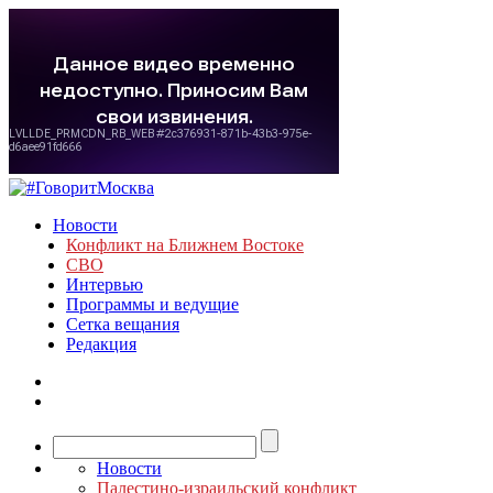
Новости
Конфликт на Ближнем Востоке
СВО
Интервью
Программы и ведущие
Сетка вещания
Редакция
Новости
Палестино-израильский конфликт