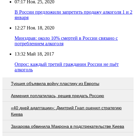
07:17
Ноя. 25, 2020
В России предложили запретить продажу алкоголя 1 и 2
января
12:27
Ноя. 18, 2020
Минздрав: около 10% смертей в России связано с
потреблением алкоголя
13:32
Май 18, 2017
Опрос: каждый третий гражданин России не пьёт
алкоголь
Турция объявила войну пластику из Европы
Армения поплатилась, решив предать Россию
«40 дней адаптации»: Дмитрий Гнап оценил стратегию
Киева
Захарова обвинила Макрона в подстрекательстве Киева