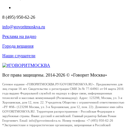
8 (495) 950-62-26
info@govoritmoskva.ru
Реклама на радио
Города вещания
Наши слушатели
Все права защищены. 2014-2026 © «Говорит Москва»
Сетевое издание «ГОВОРИТМОСКВА.РУ/GOVORITMOSKVA.RU». Предназначено для
лиц старше 16 лет. Свидетельство о регистрации СМИ Эл № 77-64961 от 04 марта 2016
года выдано Федеральной службой по надзору в сфере связи, информационных
технологий и массовых коммуникаций (Роскомнадзор). Адрес: 123298, Москва, ул. 3-я
Хорошевская, дом 12, пом. 22. Учредитель Общество с ограниченной ответственностью
«РУ ФМ» (123298 Москва, ул. 3-я Хорошевская, дом 12, пом. 22). Доменное имя сайта
GOVORITMOSKVA.RU. Территория распространения – Российская Федерация и
зарубежные страны. Языки: русский и английский. Главный редактор Бабаян Роман
Георгиевич. Email: info@govoritmoskva.ru. Номер телефона: +7 (495) 950-62-26
*Экстремистские и террористические организации, запрещенные в Российской