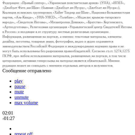
Федерации: «Правый сектор», «Украинская повстанческая армия» (УПА), «ИГИЛ»,
«Джабхат Фатх аш-Шам» (бывшая «Джабхат ан-Нусра», «Джебхат ан-Нусра»),
Коалиция исламских группировок «Хайят Тахрир аш-Шам», Национал-Большевистская
партия, «Аль-Каида», «УНА-УНСО», «Талибан», «Меджлис крымско-татарского
народа», «Свидетели Иеговы», «Мизантропик Дивижн», «Братство» Корчинского,
«Артподготовка», Религиозная организация «Управленческий центр Свидетелей Иеговы
в России» и входящие в ее структуру местные религиозные организации.
Информация, размещенная на портале, а именно: текстовые материалы, элементы
дизайна, логотипы, товарные знаки, фотографии, видео и аудио охраняются
законодательством Российской Федерации и международными нормами права и не
могут быть использованы без разрешения правообладателей. Согласно ст.ст. 1274,1275
ГК РФ, при любом использовании материалов, размещенных на портале, в том числе
цитировании, активная гиперссылка на материал является обязательной. Мнение
редакции может не совпадать с мнением отдельных авторов и колумнистов.
Сообщение отправлено
play
pause
mute
unmute
max volume
02:01
-01:27
repeat off