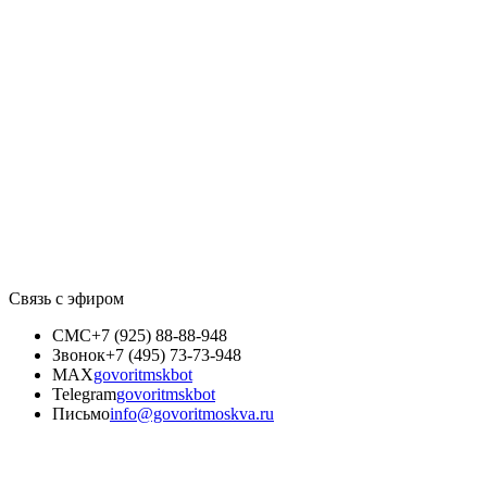
Связь с эфиром
СМС
+7 (925) 88-88-948
Звонок
+7 (495) 73-73-948
MAX
govoritmskbot
Telegram
govoritmskbot
Письмо
info@govoritmoskva.ru