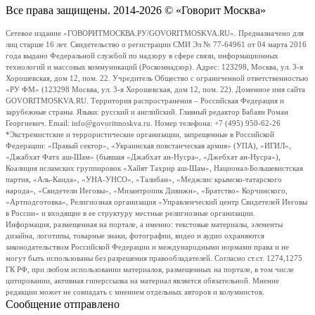
Все права защищены. 2014-2026 © «Говорит Москва»
Сетевое издание «ГОВОРИТМОСКВА.РУ/GOVORITMOSKVA.RU». Предназначено для
лиц старше 16 лет. Свидетельство о регистрации СМИ Эл № 77-64961 от 04 марта 2016
года выдано Федеральной службой по надзору в сфере связи, информационных
технологий и массовых коммуникаций (Роскомнадзор). Адрес: 123298, Москва, ул. 3-я
Хорошевская, дом 12, пом. 22. Учредитель Общество с ограниченной ответственностью
«РУ ФМ» (123298 Москва, ул. 3-я Хорошевская, дом 12, пом. 22). Доменное имя сайта
GOVORITMOSKVA.RU. Территория распространения – Российская Федерация и
зарубежные страны. Языки: русский и английский. Главный редактор Бабаян Роман
Георгиевич. Email: info@govoritmoskva.ru. Номер телефона: +7 (495) 950-62-26
*Экстремистские и террористические организации, запрещенные в Российской
Федерации: «Правый сектор», «Украинская повстанческая армия» (УПА), «ИГИЛ»,
«Джабхат Фатх аш-Шам» (бывшая «Джабхат ан-Нусра», «Джебхат ан-Нусра»),
Коалиция исламских группировок «Хайят Тахрир аш-Шам», Национал-Большевистская
партия, «Аль-Каида», «УНА-УНСО», «Талибан», «Меджлис крымско-татарского
народа», «Свидетели Иеговы», «Мизантропик Дивижн», «Братство» Корчинского,
«Артподготовка», Религиозная организация «Управленческий центр Свидетелей Иеговы
в России» и входящие в ее структуру местные религиозные организации.
Информация, размещенная на портале, а именно: текстовые материалы, элементы
дизайна, логотипы, товарные знаки, фотографии, видео и аудио охраняются
законодательством Российской Федерации и международными нормами права и не
могут быть использованы без разрешения правообладателей. Согласно ст.ст. 1274,1275
ГК РФ, при любом использовании материалов, размещенных на портале, в том числе
цитировании, активная гиперссылка на материал является обязательной. Мнение
редакции может не совпадать с мнением отдельных авторов и колумнистов.
Сообщение отправлено