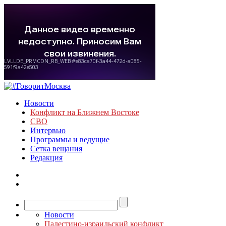
Новости
Конфликт на Ближнем Востоке
СВО
Интервью
Программы и ведущие
Сетка вещания
Редакция
Новости
Палестино-израильский конфликт