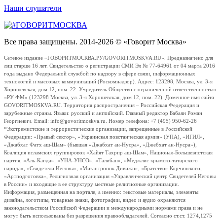
Наши слушатели
Все права защищены. 2014-2026 © «Говорит Москва»
Сетевое издание «ГОВОРИТМОСКВА.РУ/GOVORITMOSKVA.RU». Предназначено для
лиц старше 16 лет. Свидетельство о регистрации СМИ Эл № 77-64961 от 04 марта 2016
года выдано Федеральной службой по надзору в сфере связи, информационных
технологий и массовых коммуникаций (Роскомнадзор). Адрес: 123298, Москва, ул. 3-я
Хорошевская, дом 12, пом. 22. Учредитель Общество с ограниченной ответственностью
«РУ ФМ» (123298 Москва, ул. 3-я Хорошевская, дом 12, пом. 22). Доменное имя сайта
GOVORITMOSKVA.RU. Территория распространения – Российская Федерация и
зарубежные страны. Языки: русский и английский. Главный редактор Бабаян Роман
Георгиевич. Email: info@govoritmoskva.ru. Номер телефона: +7 (495) 950-62-26
*Экстремистские и террористические организации, запрещенные в Российской
Федерации: «Правый сектор», «Украинская повстанческая армия» (УПА), «ИГИЛ»,
«Джабхат Фатх аш-Шам» (бывшая «Джабхат ан-Нусра», «Джебхат ан-Нусра»),
Коалиция исламских группировок «Хайят Тахрир аш-Шам», Национал-Большевистская
партия, «Аль-Каида», «УНА-УНСО», «Талибан», «Меджлис крымско-татарского
народа», «Свидетели Иеговы», «Мизантропик Дивижн», «Братство» Корчинского,
«Артподготовка», Религиозная организация «Управленческий центр Свидетелей Иеговы
в России» и входящие в ее структуру местные религиозные организации.
Информация, размещенная на портале, а именно: текстовые материалы, элементы
дизайна, логотипы, товарные знаки, фотографии, видео и аудио охраняются
законодательством Российской Федерации и международными нормами права и не
могут быть использованы без разрешения правообладателей. Согласно ст.ст. 1274,1275