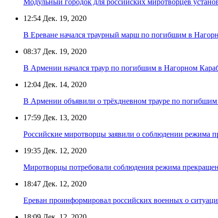
Модульный городок для российских миротворцев устано
12:54
Дек. 19, 2020
В Ереване начался траурный марш по погибшим в Нагор
08:37
Дек. 19, 2020
В Армении начался траур по погибшим в Нагорном Кара
12:04
Дек. 14, 2020
В Армении объявили о трёхдневном трауре по погибшим
17:59
Дек. 13, 2020
Российские миротворцы заявили о соблюдении режима п
19:35
Дек. 12, 2020
Миротворцы потребовали соблюдения режима прекращени
18:47
Дек. 12, 2020
Ереван проинформировал российских военных о ситуаци
18:09
Дек. 12, 2020