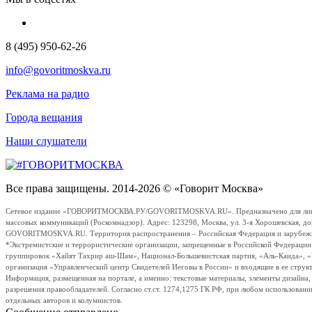
8 (495) 950-62-26
info@govoritmoskva.ru
Реклама на радио
Города вещания
Наши слушатели
Все права защищены. 2014-2026 © «Говорит Москва»
Сетевое издание «ГОВОРИТМОСКВА.РУ/GOVORITMOSKVA.RU». Предназначено для лиц стар
массовых коммуникаций (Роскомнадзор). Адрес: 123298, Москва, ул. 3-я Хорошевская, д
GOVORITMOSKVA.RU. Территория распространения – Российская Федерация и зарубежные с
*Экстремистские и террористические организации, запрещенные в Российской Федераци
группировок «Хайят Тахрир аш-Шам», Национал-Большевистская партия, «Аль-Каида», 
организация «Управленческий центр Свидетелей Иеговы в России» и входящие в ее струк
Информация, размещенная на портале, а именно: текстовые материалы, элементы дизайна
разрешения правообладателей. Согласно ст.ст. 1274,1275 ГК РФ, при любом использовани
отдельных авторов и колумнистов.