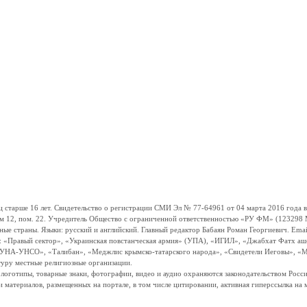
ше 16 лет. Свидетельство о регистрации СМИ Эл № 77-64961 от 04 марта 2016 года вы
ом 12, пом. 22. Учредитель Общество с ограниченной ответственностью «РУ ФМ» (123298 Мо
траны. Языки: русский и английский. Главный редактор Бабаян Роман Георгиевич. Email:
и: «Правый сектор», «Украинская повстанческая армия» (УПА), «ИГИЛ», «Джабхат Фатх а
«УНА-УНСО», «Талибан», «Меджлис крымско-татарского народа», «Свидетели Иеговы», «М
туру местные религиозные организации.
, логотипы, товарные знаки, фотографии, видео и аудио охраняются законодательством Ро
и материалов, размещенных на портале, в том числе цитировании, активная гиперссылка на 