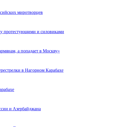
ссийских миротворцев
ду протестующими и силовиками
армянам, а попадает в Москву»
ерестрелки в Нагорном Карабахе
арабахе
ссии и Азербайджана