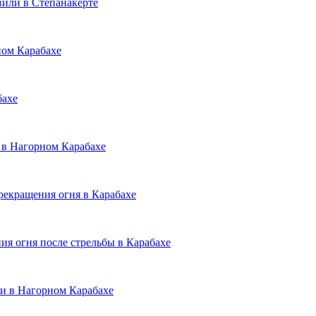
вили в Степанакерте
ном Карабахе
бахе
 в Нагорном Карабахе
рекращения огня в Карабахе
я огня после стрельбы в Карабахе
и в Нагорном Карабахе