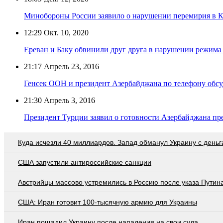
Минобороны России заявило о нарушении перемирия в К
12:29
Окт. 10, 2020
Ереван и Баку обвинили друг друга в нарушении режима
21:17
Апрель 23, 2016
Генсек ООН и президент Азербайджана по телефону обсу
21:30
Апрель 3, 2016
Президент Турции заявил о готовности Азербайджана пре
Куда исчезли 40 миллиардов. Запад обманул Украину с день
США запустили антироссийские санкции
Австрийцы массово устремились в Россию после указа Путин
США: Иран готовит 100-тысячную армию для Украины
Иран пощадил Украину после нападения на свои суда