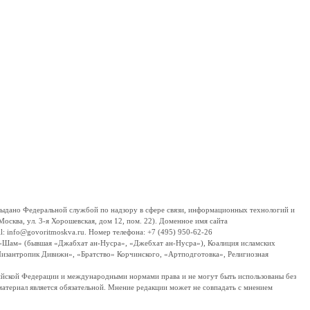
дано Федеральной службой по надзору в сфере связи, информационных технологий и
сква, ул. 3-я Хорошевская, дом 12, пом. 22). Доменное имя сайта
 info@govoritmoskva.ru. Номер телефона: +7 (495) 950-62-26
ш-Шам» (бывшая «Джабхат ан-Нусра», «Джебхат ан-Нусра»), Коалиция исламских
изантропик Дивижн», «Братство» Корчинского, «Артподготовка», Религиозная
ссийской Федерации и международными нормами права и не могут быть использованы без
материал является обязательной. Мнение редакции может не совпадать с мнением