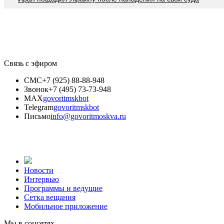
Связь с эфиром
СМС
+7 (925) 88-88-948
Звонок
+7 (495) 73-73-948
MAX
govoritmskbot
Telegram
govoritmskbot
Письмо
info@govoritmoskva.ru
Новости
Интервью
Программы и ведущие
Сетка вещания
Мобильное приложение
Мы в соцсетях