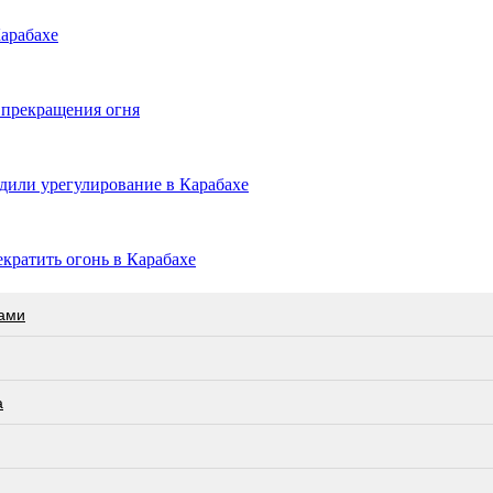
арабахе
 прекращения огня
дили урегулирование в Карабахе
кратить огонь в Карабахе
гами
а